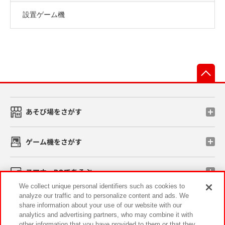
設置ゲーム機
先
あそび場をさがす
ゲーム機をさがす
スマホ・PCであそぶ
We collect unique personal identifiers such as cookies to
analyze our traffic and to personalize content and ads. We
イベント・キャンペーン
share information about your use of our website with our
analytics and advertising partners, who may combine it with
other information that you have provided to them or that they