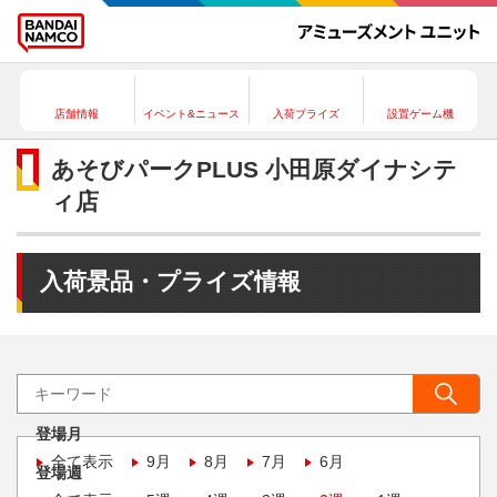
店舗情報
イベント&ニュース
入荷プライズ
設置ゲーム機
あそびパークPLUS 小田原ダイナシテ
ィ店
入荷景品・プライズ情報
登場月
全て表示
9月
8月
7月
6月
登場週