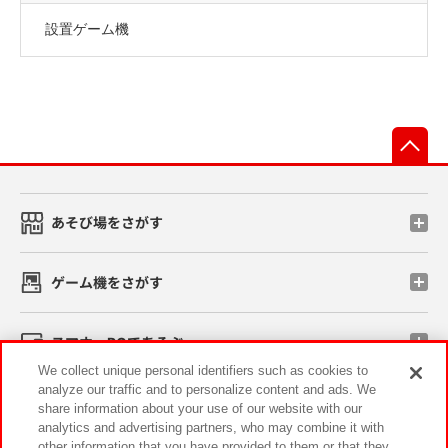
設置ゲーム機
先
あそび場をさがす
ゲーム機をさがす
スマホ・PCであそぶ
We collect unique personal identifiers such as cookies to
analyze our traffic and to personalize content and ads. We
イベント・キャンペーン
share information about your use of our website with our
analytics and advertising partners, who may combine it with
other information that you have provided to them or that they