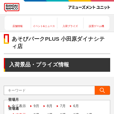
店舗情報
イベント&ニュース
入荷プライズ
設置ゲーム機
あそびパークPLUS 小田原ダイナシテ
ィ店
入荷景品・プライズ情報
登場月
全て表示
9月
8月
7月
6月
登場週