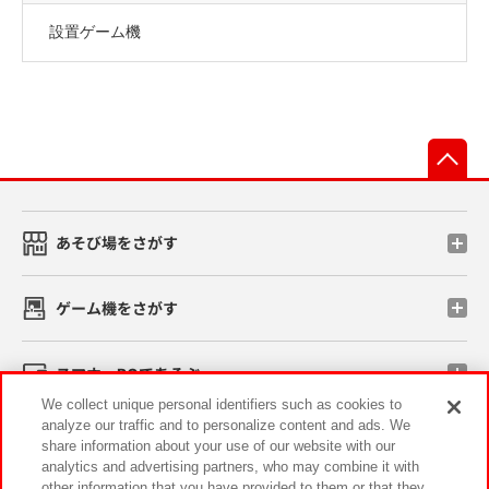
設置ゲーム機
先
あそび場をさがす
ゲーム機をさがす
スマホ・PCであそぶ
We collect unique personal identifiers such as cookies to
analyze our traffic and to personalize content and ads. We
イベント・キャンペーン
share information about your use of our website with our
analytics and advertising partners, who may combine it with
other information that you have provided to them or that they