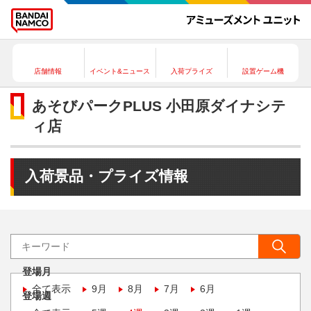
店舗情報
イベント&ニュース
入荷プライズ
設置ゲーム機
あそびパークPLUS 小田原ダイナシテ
ィ店
入荷景品・プライズ情報
登場月
全て表示
9月
8月
7月
6月
登場週