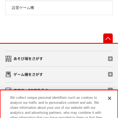
設置ゲーム機
先
あそび場をさがす
ゲーム機をさがす
スマホ・PCであそぶ
We collect unique personal identifiers such as cookies to
analyze our traffic and to personalize content and ads. We
イベント・キャンペーン
share information about your use of our website with our
analytics and advertising partners, who may combine it with
other information that you have provided to them or that they