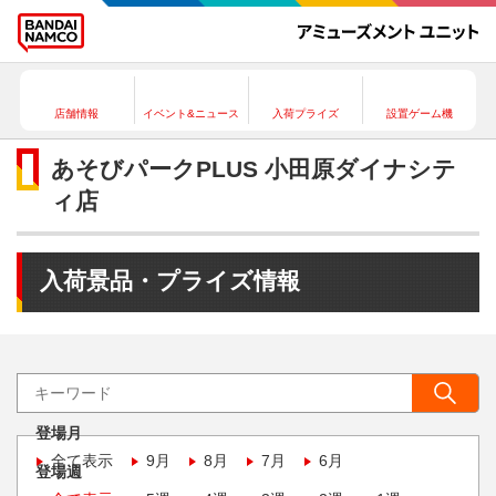
店舗情報
イベント&ニュース
入荷プライズ
設置ゲーム機
あそびパークPLUS 小田原ダイナシテ
ィ店
入荷景品・プライズ情報
登場月
全て表示
9月
8月
7月
6月
登場週