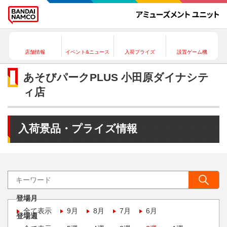
店舗情報
イベント&ニュース
入荷プライズ
設置ゲーム機
あそびパークPLUS 小田原ダイナシテ
ィ店
入荷景品・プライズ情報
登場月
全て表示
9月
8月
7月
6月
登場週