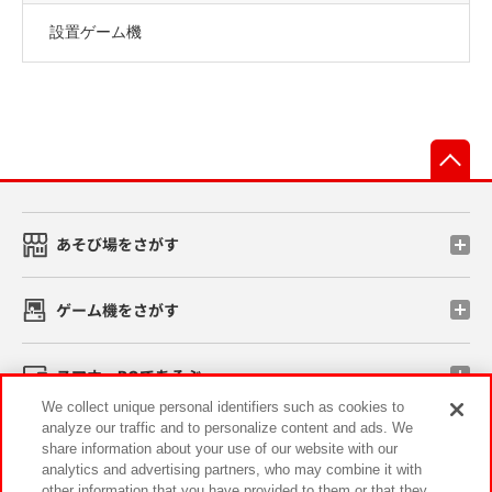
設置ゲーム機
先
あそび場をさがす
ゲーム機をさがす
スマホ・PCであそぶ
We collect unique personal identifiers such as cookies to
analyze our traffic and to personalize content and ads. We
イベント・キャンペーン
share information about your use of our website with our
analytics and advertising partners, who may combine it with
other information that you have provided to them or that they