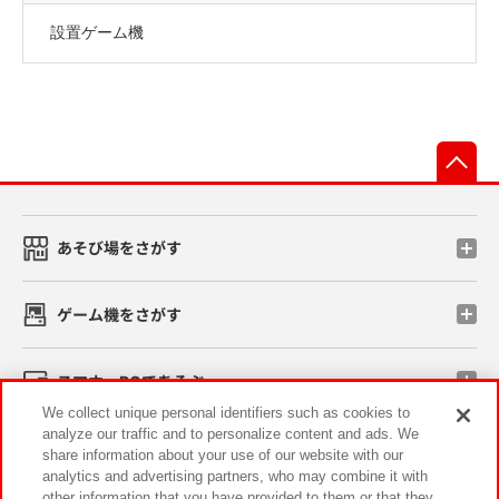
設置ゲーム機
先
あそび場をさがす
ゲーム機をさがす
スマホ・PCであそぶ
We collect unique personal identifiers such as cookies to
analyze our traffic and to personalize content and ads. We
イベント・キャンペーン
share information about your use of our website with our
analytics and advertising partners, who may combine it with
other information that you have provided to them or that they