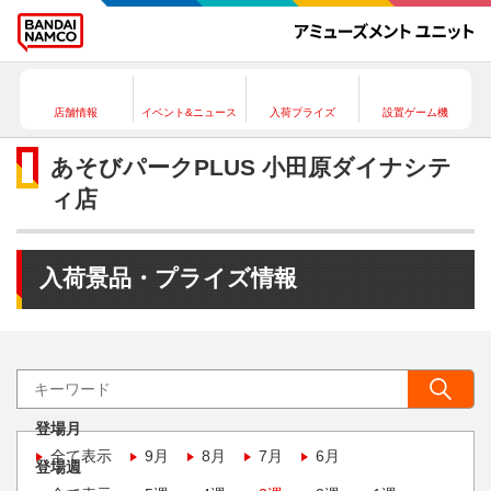
店舗情報
イベント&ニュース
入荷プライズ
設置ゲーム機
あそびパークPLUS 小田原ダイナシテ
ィ店
入荷景品・プライズ情報
登場月
全て表示
9月
8月
7月
6月
登場週