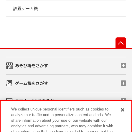
設置ゲーム機
先
あそび場をさがす
ゲーム機をさがす
スマホ・PCであそぶ
We collect unique personal identifiers such as cookies to
analyze our traffic and to personalize content and ads. We
イベント・キャンペーン
share information about your use of our website with our
analytics and advertising partners, who may combine it with
other information that you have provided to them or that they