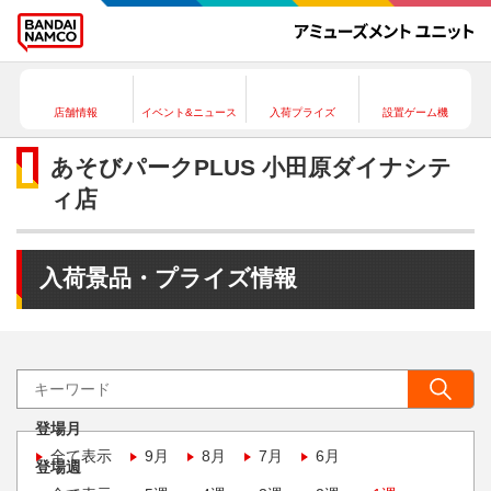
店舗情報
イベント&ニュース
入荷プライズ
設置ゲーム機
あそびパークPLUS 小田原ダイナシテ
ィ店
入荷景品・プライズ情報
登場月
全て表示
9月
8月
7月
6月
登場週