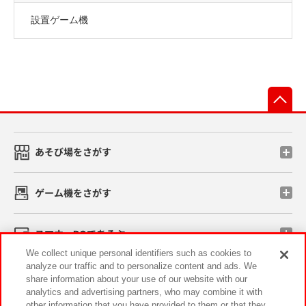
設置ゲーム機
先
あそび場をさがす
ゲーム機をさがす
スマホ・PCであそぶ
We collect unique personal identifiers such as cookies to
analyze our traffic and to personalize content and ads. We
イベント・キャンペーン
share information about your use of our website with our
analytics and advertising partners, who may combine it with
other information that you have provided to them or that they