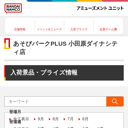
店舗情報
イベント&ニュース
入荷プライズ
設置ゲーム機
あそびパークPLUS 小田原ダイナシテ
ィ店
入荷景品・プライズ情報
登場月
全て表示
9月
8月
7月
6月
登場週