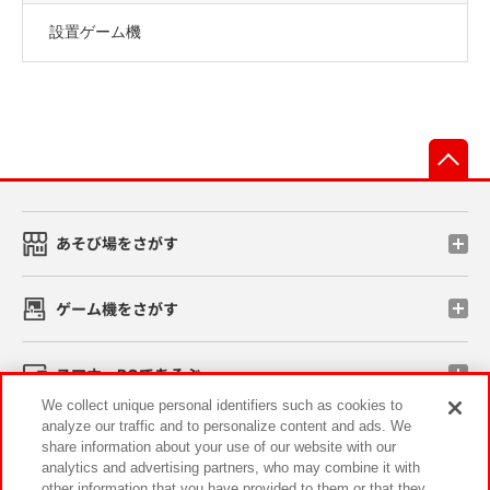
設置ゲーム機
先
あそび場をさがす
ゲーム機をさがす
スマホ・PCであそぶ
We collect unique personal identifiers such as cookies to
analyze our traffic and to personalize content and ads. We
イベント・キャンペーン
share information about your use of our website with our
analytics and advertising partners, who may combine it with
other information that you have provided to them or that they