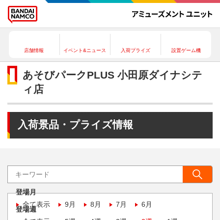
店舗情報
イベント&ニュース
入荷プライズ
設置ゲーム機
あそびパークPLUS 小田原ダイナシテ
ィ店
入荷景品・プライズ情報
登場月
全て表示
9月
8月
7月
6月
登場週