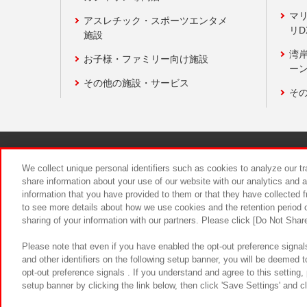
マ
アスレチック・スポーツエンタメ
リD
施設
湾
お子様・ファミリー向け施設
ーン
その他の施設・サービス
そ
関連会社
サステナビリティ
We collect unique personal identifiers such as cookies to analyze our t
share information about your use of our website with our analytics and 
information that you have provided to them or that they have collected f
食品のご提
to see more details about how we use cookies and the retention period o
sharing of your information with our partners. Please click [Do Not Shar
Please note that even if you have enabled the opt-out preference signals
and other identifiers on the following setup banner, you will be deemed 
opt-out preference signals . If you understand and agree to this setting
setup banner by clicking the link below, then click 'Save Settings' and c
©Bandai Namco Amusement Inc.
©Ba