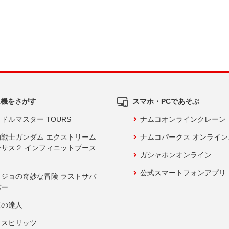
ム機をさがす
スマホ・PCであそぶ
ドルマスター TOURS
ナムコオンラインクレーン
動戦士ガンダム エクストリーム
ナムコパークス オンライ
ーサス２ インフィニットブース
ガシャポンオンライン
公式スマートフォンアプリ
ョジョの奇妙な冒険 ラストサバ
バー
鼓の達人
りスピリッツ