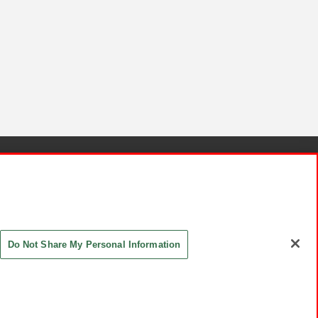
針と検証結果
お取引先さまとともに
お問い合わせ
Do Not Share My Personal Information
ASHIKI Co., Ltd. All Rights Reserved.