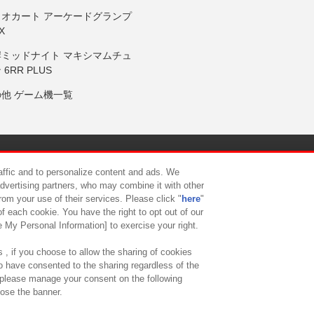
リオカート アーケードグランプ
X
岸ミッドナイト マキシマムチュ
 6RR PLUS
の他 ゲーム機一覧
サイトポリシー
プライバシーポリシー
ウェブアクセシビリティ方
raffic and to personalize content and ads. We
advertising partners, who may combine it with other
rom your use of their services. Please click "
here
"
供について
カスタマーハラスメント対応方針
よくあるご質問・
f each cookie. You have the right to opt out of our
e My Personal Information] to exercise your right.
 , if you choose to allow the sharing of cookies
to have consented to the sharing regardless of the
, please manage your consent on the following
lose the banner.
ndai Namco Amusement Lab Inc.
©Bandai Namco Experience Inc.
©HANAY