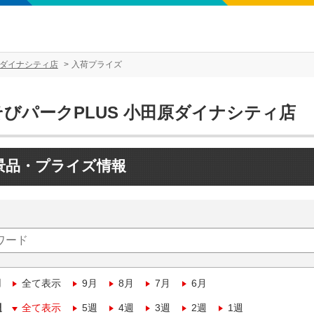
原ダイナシティ店
入荷プライズ
そびパークPLUS 小田原ダイナシティ店
景品・プライズ情報
月
全て表示
9月
8月
7月
6月
週
全て表示
5週
4週
3週
2週
1週