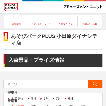
店舗情報
イベント&ニュース
入荷プライズ
設置ゲーム機
あそびパークPLUS 小田原ダイナシテ
ィ店
入荷景品・プライズ情報
登場月
全て表示
9月
8月
7月
6月
登場週