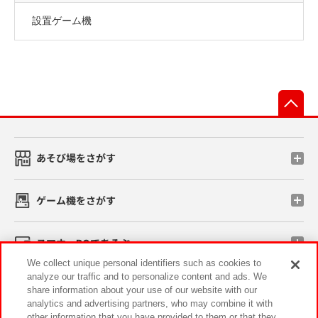
設置ゲーム機
先
あそび場をさがす
ゲーム機をさがす
スマホ・PCであそぶ
We collect unique personal identifiers such as cookies to
analyze our traffic and to personalize content and ads. We
イベント・キャンペーン
share information about your use of our website with our
analytics and advertising partners, who may combine it with
other information that you have provided to them or that they