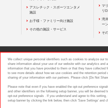
マ
アスレチック・スポーツエンタメ
リD
施設
湾
お子様・ファミリー向け施設
ーン
その他の施設・サービス
そ
関連会社
サステナビリティ
We collect unique personal identifiers such as cookies to analyze our t
share information about your use of our website with our analytics and 
information that you have provided to them or that they have collected f
食品のご提
to see more details about how we use cookies and the retention period o
sharing of your information with our partners. Please click [Do Not Shar
Please note that even if you have enabled the opt-out preference signals
and other identifiers on the following setup banner, you will be deemed 
opt-out preference signals . If you understand and agree to this setting
setup banner by clicking the link below, then click 'Save Settings' and c
©Bandai Namco Amusement Inc.
©Ba