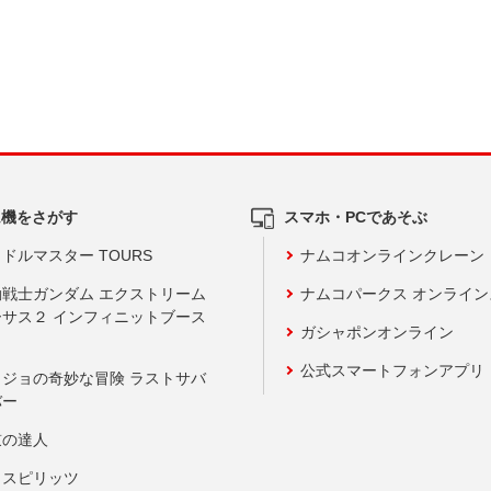
ム機をさがす
スマホ・PCであそぶ
ドルマスター TOURS
ナムコオンラインクレーン
動戦士ガンダム エクストリーム
ナムコパークス オンライ
ーサス２ インフィニットブース
ガシャポンオンライン
公式スマートフォンアプリ
ョジョの奇妙な冒険 ラストサバ
バー
鼓の達人
りスピリッツ