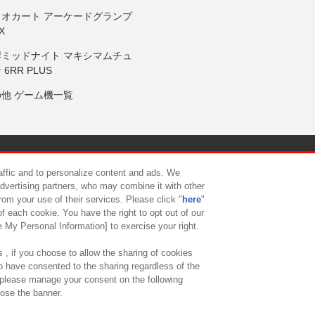
リオカート アーケードグランプ
X
岸ミッドナイト マキシマムチュ
 6RR PLUS
の他 ゲーム機一覧
サイトポリシー
プライバシーポリシー
ウェブアクセシビリティ方
raffic and to personalize content and ads. We
advertising partners, who may combine it with other
rom your use of their services. Please click "
here
"
供について
カスタマーハラスメント対応方針
よくあるご質問・
f each cookie. You have the right to opt out of our
e My Personal Information] to exercise your right.
 , if you choose to allow the sharing of cookies
to have consented to the sharing regardless of the
, please manage your consent on the following
lose the banner.
ndai Namco Amusement Lab Inc.
©Bandai Namco Experience Inc.
©HANAY