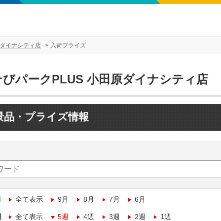
原ダイナシティ店
入荷プライズ
そびパークPLUS 小田原ダイナシティ店
景品・プライズ情報
月
全て表示
9月
8月
7月
6月
週
全て表示
5週
4週
3週
2週
1週