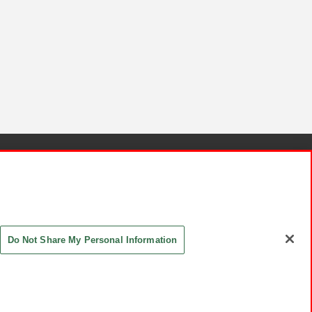
針と検証結果
お取引先さまとともに
お問い合わせ
Do Not Share My Personal Information
ASHIKI Co., Ltd. All Rights Reserved.