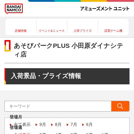
店舗情報
イベント&ニュース
入荷プライズ
設置ゲーム機
あそびパークPLUS 小田原ダイナシテ
ィ店
入荷景品・プライズ情報
登場月
全て表示
9月
8月
7月
6月
登場週