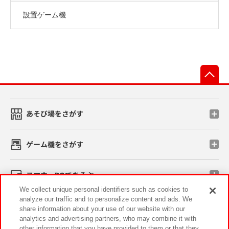
設置ゲーム機
先
あそび場をさがす
ゲーム機をさがす
スマホ・PCであそぶ
We collect unique personal identifiers such as cookies to
analyze our traffic and to personalize content and ads. We
イベント・キャンペーン
share information about your use of our website with our
analytics and advertising partners, who may combine it with
other information that you have provided to them or that they