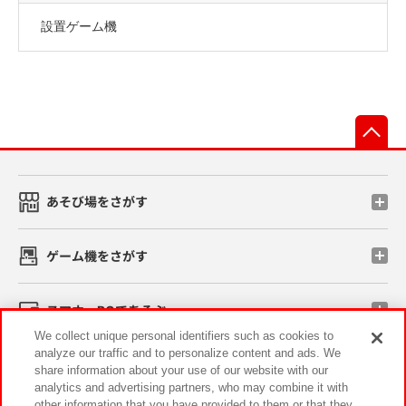
設置ゲーム機
先
あそび場をさがす
ゲーム機をさがす
スマホ・PCであそぶ
We collect unique personal identifiers such as cookies to
analyze our traffic and to personalize content and ads. We
イベント・キャンペーン
share information about your use of our website with our
analytics and advertising partners, who may combine it with
other information that you have provided to them or that they