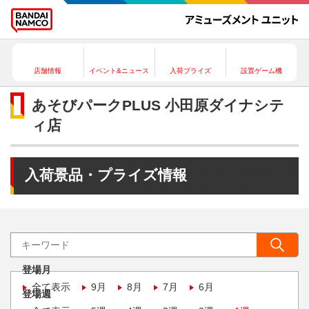
店舗情報
イベント&ニュース
入荷プライズ
設置ゲーム機
あそびパークPLUS 小田原ダイナシテ
ィ店
入荷景品・プライズ情報
登場月
全て表示
9月
8月
7月
6月
登場週