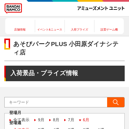
店舗情報
イベント&ニュース
入荷プライズ
設置ゲーム機
あそびパークPLUS 小田原ダイナシテ
ィ店
入荷景品・プライズ情報
登場月
全て表示
9月
8月
7月
6月
登場週