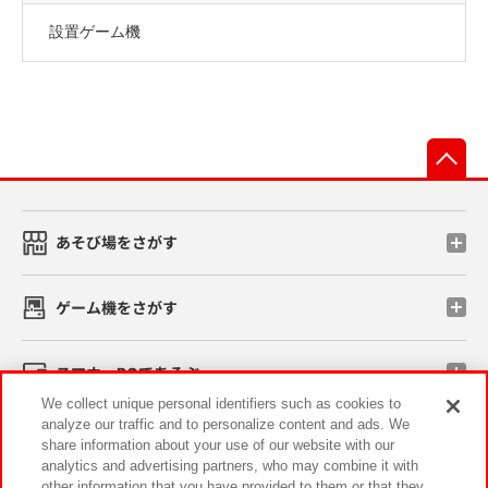
設置ゲーム機
先
あそび場をさがす
ゲーム機をさがす
スマホ・PCであそぶ
We collect unique personal identifiers such as cookies to
analyze our traffic and to personalize content and ads. We
イベント・キャンペーン
share information about your use of our website with our
analytics and advertising partners, who may combine it with
other information that you have provided to them or that they