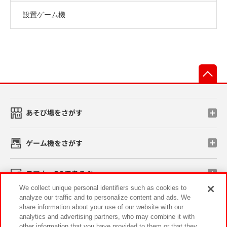
設置ゲーム機
先
あそび場をさがす
ゲーム機をさがす
スマホ・PCであそぶ
We collect unique personal identifiers such as cookies to
analyze our traffic and to personalize content and ads. We
イベント・キャンペーン
share information about your use of our website with our
analytics and advertising partners, who may combine it with
other information that you have provided to them or that they