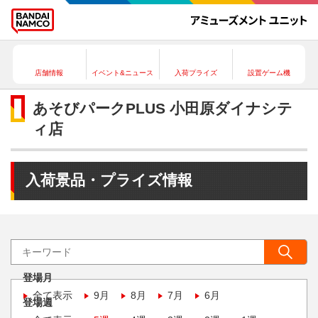
店舗情報
イベント&ニュース
入荷プライズ
設置ゲーム機
あそびパークPLUS 小田原ダイナシテ
ィ店
入荷景品・プライズ情報
登場月
全て表示
9月
8月
7月
6月
登場週