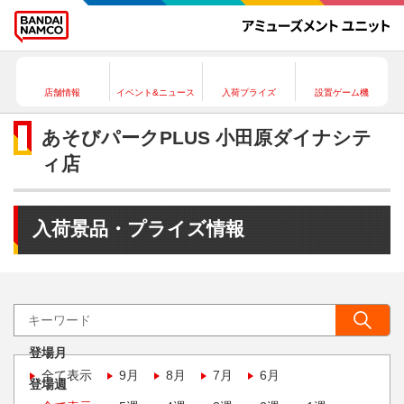
店舗情報
イベント&ニュース
入荷プライズ
設置ゲーム機
あそびパークPLUS 小田原ダイナシテ
ィ店
入荷景品・プライズ情報
登場月
全て表示
9月
8月
7月
6月
登場週