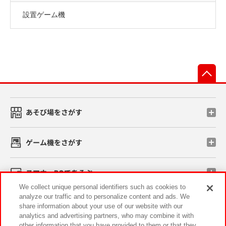
設置ゲーム機
先
あそび場をさがす
ゲーム機をさがす
スマホ・PCであそぶ
We collect unique personal identifiers such as cookies to
analyze our traffic and to personalize content and ads. We
イベント・キャンペーン
share information about your use of our website with our
analytics and advertising partners, who may combine it with
other information that you have provided to them or that they