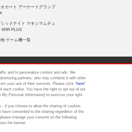
リオカート アーケードグランプ
X
岸ミッドナイト マキシマムチュ
 6RR PLUS
の他 ゲーム機一覧
サイトポリシー
プライバシーポリシー
ウェブアクセシビリティ方
raffic and to personalize content and ads. We
advertising partners, who may combine it with other
rom your use of their services. Please click "
here
"
供について
カスタマーハラスメント対応方針
よくあるご質問・
f each cookie. You have the right to opt out of our
e My Personal Information] to exercise your right.
 , if you choose to allow the sharing of cookies
to have consented to the sharing regardless of the
, please manage your consent on the following
lose the banner.
ndai Namco Amusement Lab Inc.
©Bandai Namco Experience Inc.
©HANAY