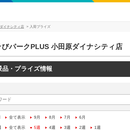
原ダイナシティ店
入荷プライズ
そびパークPLUS 小田原ダイナシティ店
景品・プライズ情報
月
全て表示
9月
8月
7月
6月
週
全て表示
5週
4週
3週
2週
1週