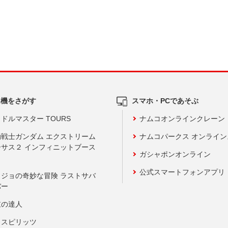
ム機をさがす
スマホ・PCであそぶ
ドルマスター TOURS
ナムコオンラインクレーン
動戦士ガンダム エクストリーム
ナムコパークス オンライ
ーサス２ インフィニットブース
ガシャポンオンライン
公式スマートフォンアプリ
ョジョの奇妙な冒険 ラストサバ
バー
鼓の達人
りスピリッツ