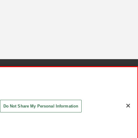
針と検証結果
お取引先さまとともに
お問い合わせ
Do Not Share My Personal Information
ASHIKI Co., Ltd. All Rights Reserved.