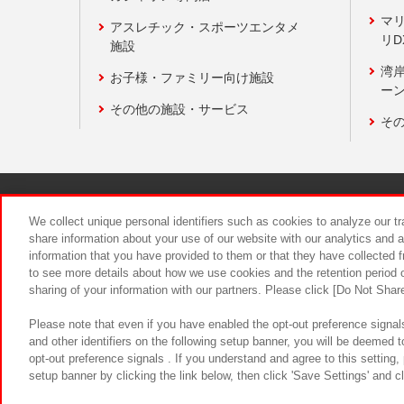
マ
アスレチック・スポーツエンタメ
リD
施設
湾
お子様・ファミリー向け施設
ーン
その他の施設・サービス
そ
関連会社
サステナビリティ
We collect unique personal identifiers such as cookies to analyze our t
share information about your use of our website with our analytics and 
information that you have provided to them or that they have collected f
食品のご提
to see more details about how we use cookies and the retention period o
sharing of your information with our partners. Please click [Do Not Shar
Please note that even if you have enabled the opt-out preference signals
and other identifiers on the following setup banner, you will be deemed 
opt-out preference signals . If you understand and agree to this setting
setup banner by clicking the link below, then click 'Save Settings' and c
©Bandai Namco Amusement Inc.
©Ba