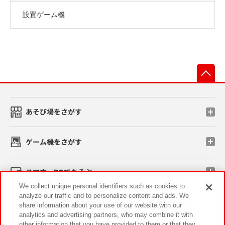
設置ゲーム機
先
あそび場をさがす
ゲーム機をさがす
スマホ・PCであそぶ
We collect unique personal identifiers such as cookies to
analyze our traffic and to personalize content and ads. We
イベント・キャンペーン
share information about your use of our website with our
analytics and advertising partners, who may combine it with
other information that you have provided to them or that they