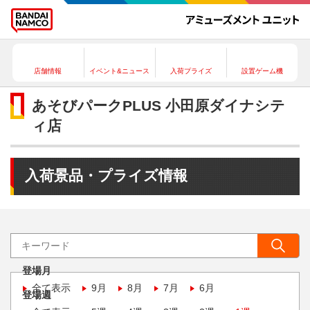
店舗情報
イベント&ニュース
入荷プライズ
設置ゲーム機
あそびパークPLUS 小田原ダイナシテ
ィ店
入荷景品・プライズ情報
登場月
全て表示
9月
8月
7月
6月
登場週