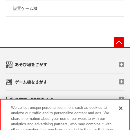
設置ゲーム機
先
あそび場をさがす
ゲーム機をさがす
スマホ・PCであそぶ
We collect unique personal identifiers such as cookies to
analyze our traffic and to personalize content and ads. We
イベント・キャンペーン
share information about your use of our website with our
analytics and advertising partners, who may combine it with
other information that you have provided to them or that they