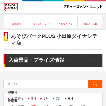
店舗情報
イベント&ニュース
入荷プライズ
設置ゲーム機
あそびパークPLUS 小田原ダイナシテ
ィ店
入荷景品・プライズ情報
登場月
全て表示
9月
8月
7月
6月
登場週