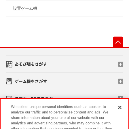
設置ゲーム機
先
あそび場をさがす
ゲーム機をさがす
スマホ・PCであそぶ
We collect unique personal identifiers such as cookies to
analyze our traffic and to personalize content and ads. We
イベント・キャンペーン
share information about your use of our website with our
analytics and advertising partners, who may combine it with
other information that you have provided to them or that they