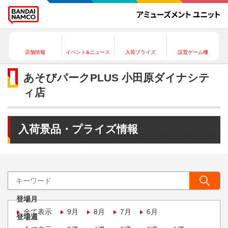
店舗情報
イベント&ニュース
入荷プライズ
設置ゲーム機
あそびパークPLUS 小田原ダイナシテ
ィ店
入荷景品・プライズ情報
登場月
全て表示
9月
8月
7月
6月
登場週