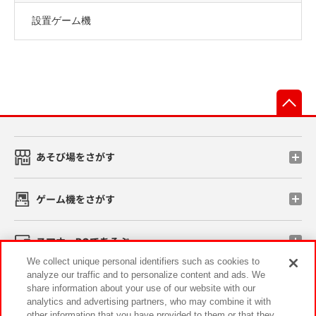
設置ゲーム機
先
あそび場をさがす
ゲーム機をさがす
スマホ・PCであそぶ
We collect unique personal identifiers such as cookies to
analyze our traffic and to personalize content and ads. We
イベント・キャンペーン
share information about your use of our website with our
analytics and advertising partners, who may combine it with
other information that you have provided to them or that they