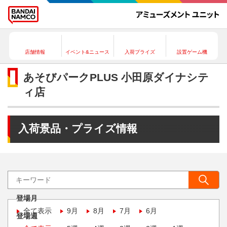
店舗情報
イベント&ニュース
入荷プライズ
設置ゲーム機
あそびパークPLUS 小田原ダイナシテ
ィ店
入荷景品・プライズ情報
登場月
全て表示
9月
8月
7月
6月
登場週