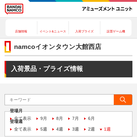
店舗情報
イベント&ニュース
入荷プライズ
設置ゲーム機
namcoイオンタウン大館西店
入荷景品・プライズ情報
登場月
全て表示
9月
8月
7月
6月
登場週
全て表示
5週
4週
3週
2週
1週