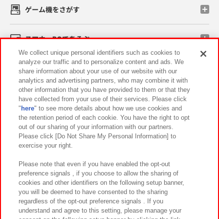
ゲーム機をさがす
スマホ・PCであそぶ
We collect unique personal identifiers such as cookies to
analyze our traffic and to personalize content and ads. We
イベント・キャンペーン
share information about your use of our website with our
analytics and advertising partners, who may combine it with
other information that you have provided to them or that they
have collected from your use of their services. Please click
"
here
" to see more details about how we use cookies and
関連会社
サステナビリティ
サイトポリシー
the retention period of each cookie. You have the right to opt
out of our sharing of your information with our partners.
プライバシーポリシー
ウェブアクセシビリティ方針と検証結果
Please click [Do Not Share My Personal Information] to
exercise your right.
お取引先さまとともに
食品のご提供について
カスタマーハラスメント対応方針
よくあるご質問・お問い合わせ
Please note that even if you have enabled the opt-out
preference signals , if you choose to allow the sharing of
cookies and other identifiers on the following setup banner,
you will be deemed to have consented to the sharing
regardless of the opt-out preference signals . If you
understand and agree to this setting, please manage your