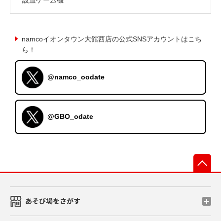
namcoイオンタウン大館西店の公式SNSアカウントはこち
ら！
@namco_oodate
@GBO_odate
先
あそび場をさがす