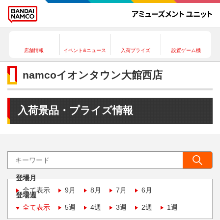
店舗情報
イベント&ニュース
入荷プライズ
設置ゲーム機
namcoイオンタウン大館西店
入荷景品・プライズ情報
登場月
全て表示
9月
8月
7月
6月
登場週
全て表示
5週
4週
3週
2週
1週