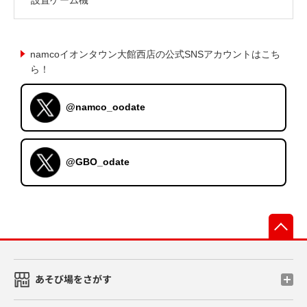
namcoイオンタウン大館西店の公式SNSアカウントはこち
ら！
@namco_oodate
@GBO_odate
先
あそび場をさがす