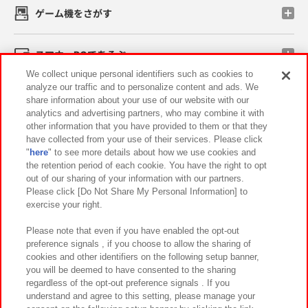
ゲーム機をさがす
スマホ・PCであそぶ
We collect unique personal identifiers such as cookies to
analyze our traffic and to personalize content and ads. We
イベント・キャンペーン
share information about your use of our website with our
analytics and advertising partners, who may combine it with
other information that you have provided to them or that they
have collected from your use of their services. Please click
"
here
" to see more details about how we use cookies and
関連会社
サステナビリティ
サイトポリシー
the retention period of each cookie. You have the right to opt
out of our sharing of your information with our partners.
プライバシーポリシー
ウェブアクセシビリティ方針と検証結果
Please click [Do Not Share My Personal Information] to
exercise your right.
お取引先さまとともに
食品のご提供について
カスタマーハラスメント対応方針
よくあるご質問・お問い合わせ
Please note that even if you have enabled the opt-out
preference signals , if you choose to allow the sharing of
cookies and other identifiers on the following setup banner,
you will be deemed to have consented to the sharing
regardless of the opt-out preference signals . If you
understand and agree to this setting, please manage your