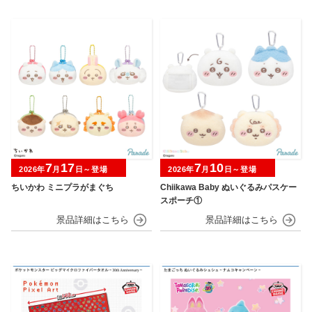
7
17
7
10
2026年
月
日～登場
2026年
月
日～登場
ちいかわ ミニプラがまぐち
Chiikawa Baby ぬいぐるみパスケー
スポーチ①