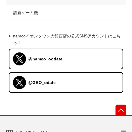
設置ゲーム機
namcoイオンタウン大館西店の公式SNSアカウントはこち
ら！
@namco_oodate
@GBO_odate
先