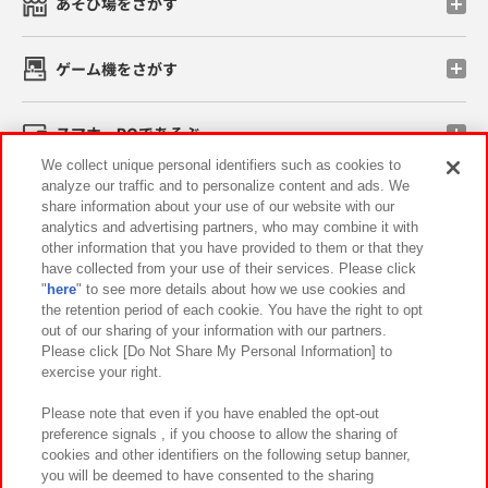
あそび場をさがす
ゲーム機をさがす
スマホ・PCであそぶ
We collect unique personal identifiers such as cookies to
analyze our traffic and to personalize content and ads. We
イベント・キャンペーン
share information about your use of our website with our
analytics and advertising partners, who may combine it with
other information that you have provided to them or that they
have collected from your use of their services. Please click
"
here
" to see more details about how we use cookies and
関連会社
サステナビリティ
サイトポリシー
the retention period of each cookie. You have the right to opt
out of our sharing of your information with our partners.
プライバシーポリシー
ウェブアクセシビリティ方針と検証結果
Please click [Do Not Share My Personal Information] to
exercise your right.
お取引先さまとともに
食品のご提供について
カスタマーハラスメント対応方針
よくあるご質問・お問い合わせ
Please note that even if you have enabled the opt-out
preference signals , if you choose to allow the sharing of
cookies and other identifiers on the following setup banner,
you will be deemed to have consented to the sharing