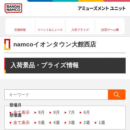
店舗情報
イベント&ニュース
入荷プライズ
設置ゲーム機
namcoイオンタウン大館西店
入荷景品・プライズ情報
登場月
全て表示
9月
8月
7月
6月
登場週
全て表示
5週
4週
3週
2週
1週