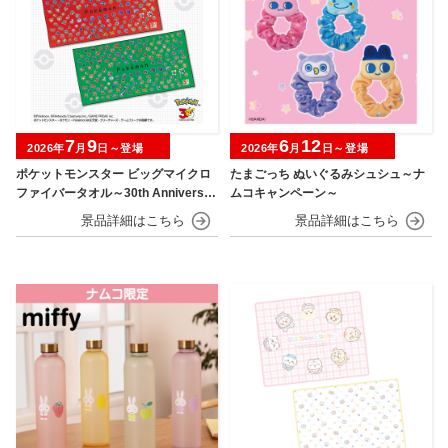
7
9
6
12
2026年
月
日～登場
2026年
月
日～登場
ポケットモンスター ビッグマイクロ
たまごっち ぬいぐるみシュシュ～ナ
ファイバータオル～30th Anniversar
ムコキャンペーン～
y～