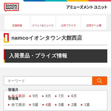
店舗情報
イベント&ニュース
入荷プライズ
設置ゲーム機
namcoイオンタウン大館西店
入荷景品・プライズ情報
登場月
全て表示
9月
8月
7月
6月
登場週
全て表示
5週
4週
3週
2週
1週