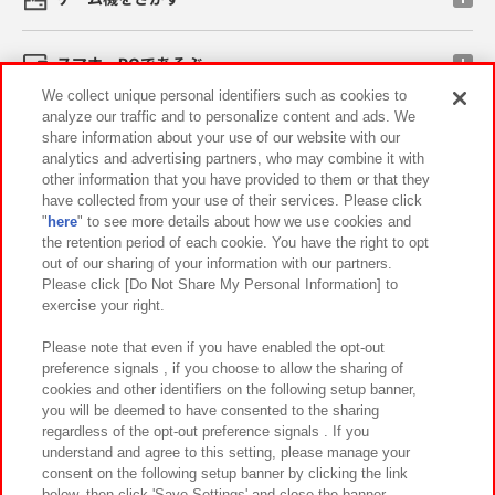
スマホ・PCであそぶ
We collect unique personal identifiers such as cookies to
analyze our traffic and to personalize content and ads. We
イベント・キャンペーン
share information about your use of our website with our
analytics and advertising partners, who may combine it with
other information that you have provided to them or that they
have collected from your use of their services. Please click
"
here
" to see more details about how we use cookies and
関連会社
サステナビリティ
サイトポリシー
the retention period of each cookie. You have the right to opt
out of our sharing of your information with our partners.
プライバシーポリシー
ウェブアクセシビリティ方針と検証結果
Please click [Do Not Share My Personal Information] to
exercise your right.
お取引先さまとともに
食品のご提供について
カスタマーハラスメント対応方針
よくあるご質問・お問い合わせ
Please note that even if you have enabled the opt-out
preference signals , if you choose to allow the sharing of
cookies and other identifiers on the following setup banner,
you will be deemed to have consented to the sharing
regardless of the opt-out preference signals . If you
understand and agree to this setting, please manage your
consent on the following setup banner by clicking the link
below, then click 'Save Settings' and close the banner.