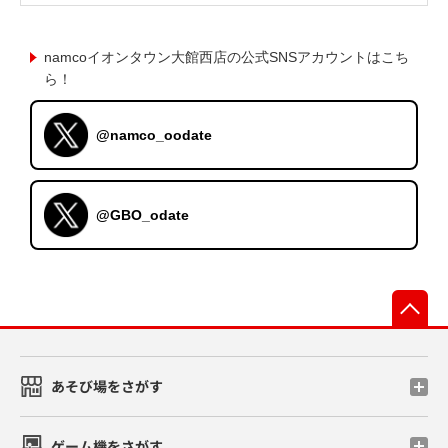
namcoイオンタウン大館西店の公式SNSアカウントはこち
ら！
@namco_oodate
@GBO_odate
先
あそび場をさがす
ゲーム機をさがす