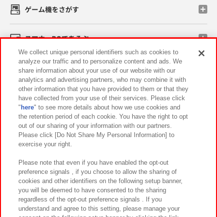
ゲーム機をさがす
スマホ・PCであそぶ
We collect unique personal identifiers such as cookies to
analyze our traffic and to personalize content and ads. We
イベント・キャンペーン
share information about your use of our website with our
analytics and advertising partners, who may combine it with
other information that you have provided to them or that they
have collected from your use of their services. Please click
"
here
" to see more details about how we use cookies and
関連会社
サステナビリティ
サイトポリシー
the retention period of each cookie. You have the right to opt
out of our sharing of your information with our partners.
プライバシーポリシー
ウェブアクセシビリティ方針と検証結果
Please click [Do Not Share My Personal Information] to
exercise your right.
お取引先さまとともに
食品のご提供について
カスタマーハラスメント対応方針
よくあるご質問・お問い合わせ
Please note that even if you have enabled the opt-out
preference signals , if you choose to allow the sharing of
cookies and other identifiers on the following setup banner,
you will be deemed to have consented to the sharing
regardless of the opt-out preference signals . If you
understand and agree to this setting, please manage your