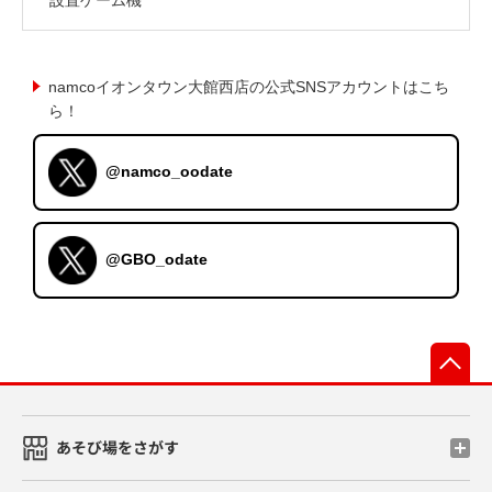
namcoイオンタウン大館西店の公式SNSアカウントはこち
ら！
@namco_oodate
@GBO_odate
先
あそび場をさがす