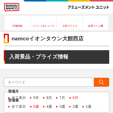
店舗情報
イベント&ニュース
入荷プライズ
設置ゲーム機
namcoイオンタウン大館西店
入荷景品・プライズ情報
登場月
全て表示
9月
8月
7月
6月
登場週
全て表示
5週
4週
3週
2週
1週