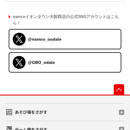
namcoイオンタウン大館西店の公式SNSアカウントはこち
ら！
@namco_oodate
@GBO_odate
先
あそび場をさがす
ゲーム機をさがす