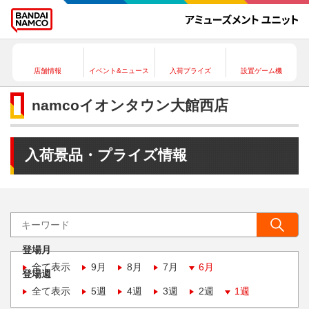
店舗情報
イベント&ニュース
入荷プライズ
設置ゲーム機
namcoイオンタウン大館西店
入荷景品・プライズ情報
登場月
全て表示
9月
8月
7月
6月
登場週
全て表示
5週
4週
3週
2週
1週