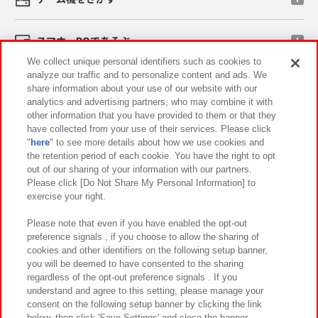
スマホ・PCであそぶ
We collect unique personal identifiers such as cookies to
analyze our traffic and to personalize content and ads. We
イベント・キャンペーン
share information about your use of our website with our
analytics and advertising partners, who may combine it with
other information that you have provided to them or that they
have collected from your use of their services. Please click
"
here
" to see more details about how we use cookies and
関連会社
サステナビリティ
サイトポリシー
the retention period of each cookie. You have the right to opt
out of our sharing of your information with our partners.
プライバシーポリシー
ウェブアクセシビリティ方針と検証結果
Please click [Do Not Share My Personal Information] to
exercise your right.
お取引先さまとともに
食品のご提供について
カスタマーハラスメント対応方針
よくあるご質問・お問い合わせ
Please note that even if you have enabled the opt-out
preference signals , if you choose to allow the sharing of
cookies and other identifiers on the following setup banner,
you will be deemed to have consented to the sharing
regardless of the opt-out preference signals . If you
understand and agree to this setting, please manage your
consent on the following setup banner by clicking the link
below, then click 'Save Settings' and close the banner.