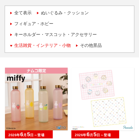
全て表示
ぬいぐるみ・クッション
フィギュア・ホビー
キーホルダー・マスコット・アクセサリー
生活雑貨・インテリア・小物
その他景品
6
5
6
5
2026年
月
日～登場
2026年
月
日～登場