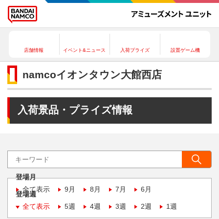
店舗情報
イベント&ニュース
入荷プライズ
設置ゲーム機
namcoイオンタウン大館西店
入荷景品・プライズ情報
登場月
全て表示
9月
8月
7月
6月
登場週
全て表示
5週
4週
3週
2週
1週