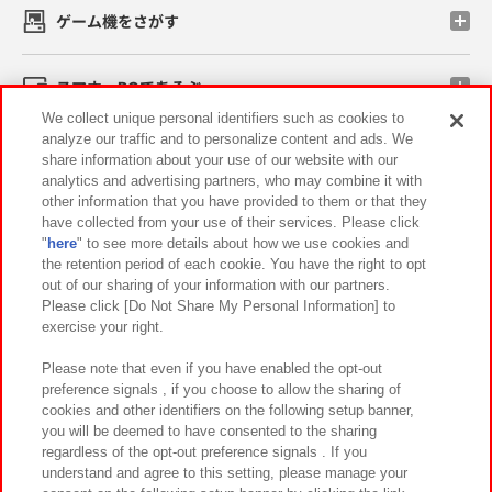
ゲーム機をさがす
スマホ・PCであそぶ
We collect unique personal identifiers such as cookies to
analyze our traffic and to personalize content and ads. We
イベント・キャンペーン
share information about your use of our website with our
analytics and advertising partners, who may combine it with
other information that you have provided to them or that they
have collected from your use of their services. Please click
"
here
" to see more details about how we use cookies and
関連会社
サステナビリティ
サイトポリシー
the retention period of each cookie. You have the right to opt
out of our sharing of your information with our partners.
プライバシーポリシー
ウェブアクセシビリティ方針と検証結果
Please click [Do Not Share My Personal Information] to
exercise your right.
お取引先さまとともに
食品のご提供について
カスタマーハラスメント対応方針
よくあるご質問・お問い合わせ
Please note that even if you have enabled the opt-out
preference signals , if you choose to allow the sharing of
cookies and other identifiers on the following setup banner,
you will be deemed to have consented to the sharing
regardless of the opt-out preference signals . If you
understand and agree to this setting, please manage your