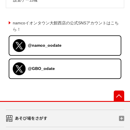
namcoイオンタウン大館西店の公式SNSアカウントはこち
ら！
@namco_oodate
@GBO_odate
先
あそび場をさがす