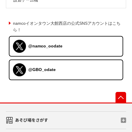
namcoイオンタウン大館西店の公式SNSアカウントはこち
ら！
@namco_oodate
@GBO_odate
先
あそび場をさがす