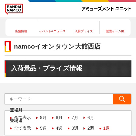
店舗情報
イベント&ニュース
入荷プライズ
設置ゲーム機
namcoイオンタウン大館西店
入荷景品・プライズ情報
登場月
全て表示
9月
8月
7月
6月
登場週
全て表示
5週
4週
3週
2週
1週