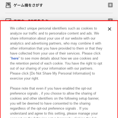
ゲーム機をさがす
スマホ・PCであそぶ
We collect unique personal identifiers such as cookies to
analyze our traffic and to personalize content and ads. We
イベント・キャンペーン
share information about your use of our website with our
analytics and advertising partners, who may combine it with
other information that you have provided to them or that they
have collected from your use of their services. Please click
"
here
" to see more details about how we use cookies and
関連会社
サステナビリティ
サイトポリシー
the retention period of each cookie. You have the right to opt
out of our sharing of your information with our partners.
プライバシーポリシー
ウェブアクセシビリティ方針と検証結果
Please click [Do Not Share My Personal Information] to
exercise your right.
お取引先さまとともに
食品のご提供について
カスタマーハラスメント対応方針
よくあるご質問・お問い合わせ
Please note that even if you have enabled the opt-out
preference signals , if you choose to allow the sharing of
cookies and other identifiers on the following setup banner,
you will be deemed to have consented to the sharing
regardless of the opt-out preference signals . If you
understand and agree to this setting, please manage your