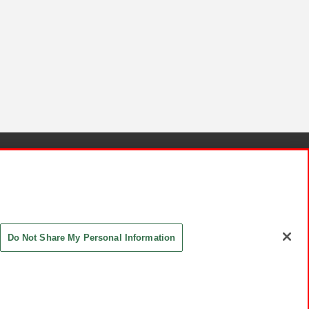
針と検証結果
お取引先さまとともに
お問い合わせ
Do Not Share My Personal Information
ASHIKI Co., Ltd. All Rights Reserved.