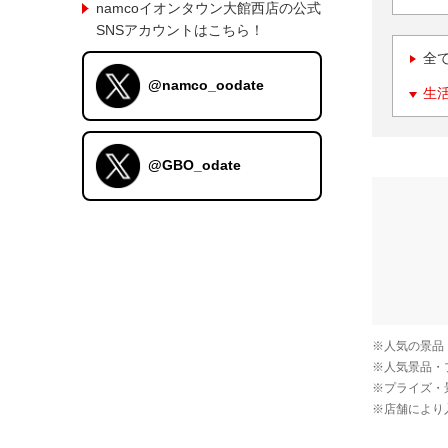
namcoイオンタウン大館西店の公式
SNSアカウントはこちら！
全
@namco_oodate
生
@GBO_odate