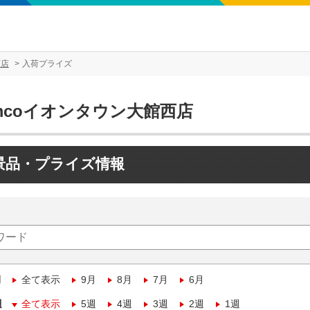
西店
入荷プライズ
mcoイオンタウン大館西店
景品・プライズ情報
月
全て表示
9月
8月
7月
6月
週
全て表示
5週
4週
3週
2週
1週