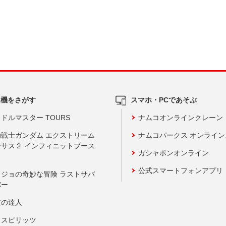
ム機をさがす
スマホ・PCであそぶ
ドルマスター TOURS
ナムコオンラインクレーン
動戦士ガンダム エクストリーム
ナムコパークス オンライ
ーサス２ インフィニットブース
ガシャポンオンライン
公式スマートフォンアプリ
ョジョの奇妙な冒険 ラストサバ
バー
鼓の達人
りスピリッツ