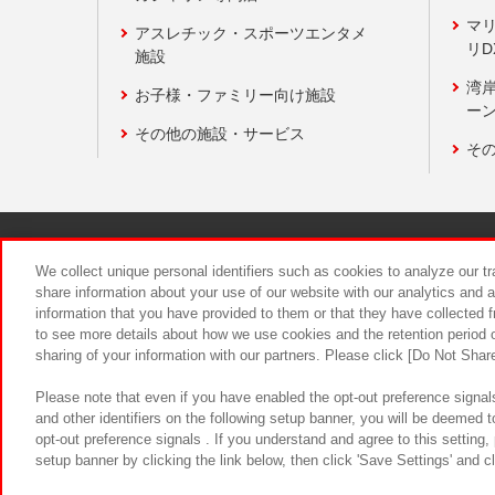
マ
アスレチック・スポーツエンタメ
リD
施設
湾
お子様・ファミリー向け施設
ーン
その他の施設・サービス
そ
関連会社
サステナビリティ
We collect unique personal identifiers such as cookies to analyze our t
share information about your use of our website with our analytics and 
information that you have provided to them or that they have collected f
食品のご提
to see more details about how we use cookies and the retention period o
sharing of your information with our partners. Please click [Do Not Shar
Please note that even if you have enabled the opt-out preference signals
and other identifiers on the following setup banner, you will be deemed 
opt-out preference signals . If you understand and agree to this setting
setup banner by clicking the link below, then click 'Save Settings' and c
©Bandai Namco Amusement Inc.
©Ba