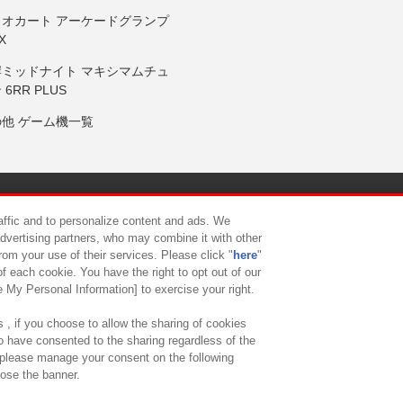
リオカート アーケードグランプ
X
岸ミッドナイト マキシマムチュ
 6RR PLUS
の他 ゲーム機一覧
サイトポリシー
プライバシーポリシー
ウェブアクセシビリティ方
raffic and to personalize content and ads. We
advertising partners, who may combine it with other
rom your use of their services. Please click "
here
"
供について
カスタマーハラスメント対応方針
よくあるご質問・
f each cookie. You have the right to opt out of our
e My Personal Information] to exercise your right.
 , if you choose to allow the sharing of cookies
to have consented to the sharing regardless of the
, please manage your consent on the following
lose the banner.
ndai Namco Amusement Lab Inc.
©Bandai Namco Experience Inc.
©HANAY