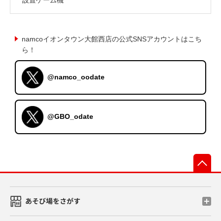
namcoイオンタウン大館西店の公式SNSアカウントはこち
ら！
@namco_oodate
@GBO_odate
先
あそび場をさがす