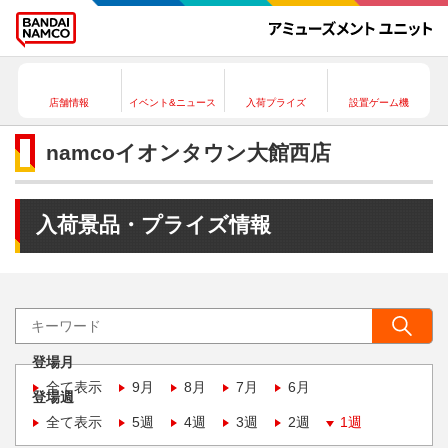
店舗情報
イベント&ニュース
入荷プライズ
設置ゲーム機
namcoイオンタウン大館西店
入荷景品・プライズ情報
登場月
全て表示
9月
8月
7月
6月
登場週
全て表示
5週
4週
3週
2週
1週