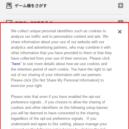
ゲーム機をさがす
スマホ・PCであそぶ
We collect unique personal identifiers such as cookies to
analyze our traffic and to personalize content and ads. We
イベント・キャンペーン
share information about your use of our website with our
analytics and advertising partners, who may combine it with
other information that you have provided to them or that they
have collected from your use of their services. Please click
"
here
" to see more details about how we use cookies and
関連会社
サステナビリティ
サイトポリシー
the retention period of each cookie. You have the right to opt
out of our sharing of your information with our partners.
プライバシーポリシー
ウェブアクセシビリティ方針と検証結果
Please click [Do Not Share My Personal Information] to
exercise your right.
お取引先さまとともに
食品のご提供について
カスタマーハラスメント対応方針
よくあるご質問・お問い合わせ
Please note that even if you have enabled the opt-out
preference signals , if you choose to allow the sharing of
cookies and other identifiers on the following setup banner,
you will be deemed to have consented to the sharing
regardless of the opt-out preference signals . If you
understand and agree to this setting, please manage your