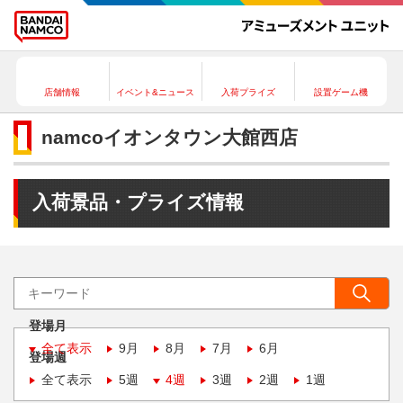
店舗情報
イベント&ニュース
入荷プライズ
設置ゲーム機
namcoイオンタウン大館西店
入荷景品・プライズ情報
登場月
全て表示
9月
8月
7月
6月
登場週
全て表示
5週
4週
3週
2週
1週