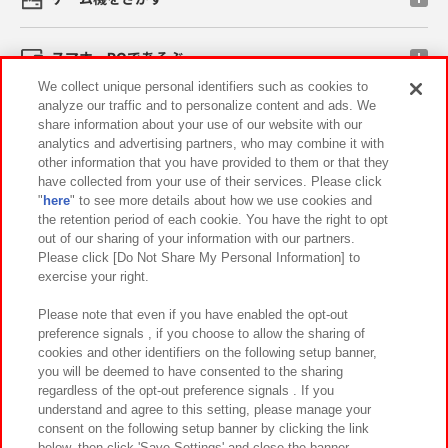
スマホ・PCであそぶ
We collect unique personal identifiers such as cookies to
analyze our traffic and to personalize content and ads. We
イベント・キャンペーン
share information about your use of our website with our
analytics and advertising partners, who may combine it with
other information that you have provided to them or that they
have collected from your use of their services. Please click
"
here
" to see more details about how we use cookies and
関連会社
サステナビリティ
サイトポリシー
the retention period of each cookie. You have the right to opt
out of our sharing of your information with our partners.
プライバシーポリシー
ウェブアクセシビリティ方針と検証結果
Please click [Do Not Share My Personal Information] to
exercise your right.
お取引先さまとともに
食品のご提供について
カスタマーハラスメント対応方針
よくあるご質問・お問い合わせ
Please note that even if you have enabled the opt-out
preference signals , if you choose to allow the sharing of
cookies and other identifiers on the following setup banner,
you will be deemed to have consented to the sharing
regardless of the opt-out preference signals . If you
understand and agree to this setting, please manage your
consent on the following setup banner by clicking the link
below, then click 'Save Settings' and close the banner.