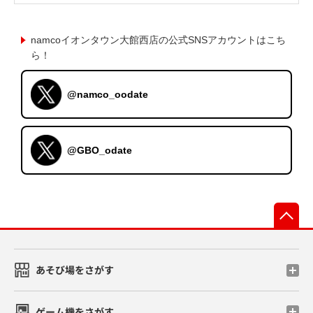
namcoイオンタウン大館西店の公式SNSアカウントはこち
ら！
@namco_oodate
@GBO_odate
先
あそび場をさがす
ゲーム機をさがす