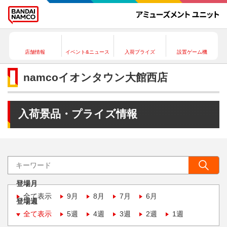
店舗情報
イベント&ニュース
入荷プライズ
設置ゲーム機
namcoイオンタウン大館西店
入荷景品・プライズ情報
登場月
全て表示
9月
8月
7月
6月
登場週
全て表示
5週
4週
3週
2週
1週