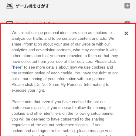
ゲーム機をさがす
スマホ・PCであそぶ
We collect unique personal identifiers such as cookies to
analyze our traffic and to personalize content and ads. We
イベント・キャンペーン
share information about your use of our website with our
analytics and advertising partners, who may combine it with
other information that you have provided to them or that they
have collected from your use of their services. Please click
"
here
" to see more details about how we use cookies and
関連会社
サステナビリティ
サイトポリシー
the retention period of each cookie. You have the right to opt
out of our sharing of your information with our partners.
プライバシーポリシー
ウェブアクセシビリティ方針と検証結果
Please click [Do Not Share My Personal Information] to
exercise your right.
お取引先さまとともに
食品のご提供について
カスタマーハラスメント対応方針
よくあるご質問・お問い合わせ
Please note that even if you have enabled the opt-out
preference signals , if you choose to allow the sharing of
cookies and other identifiers on the following setup banner,
you will be deemed to have consented to the sharing
regardless of the opt-out preference signals . If you
understand and agree to this setting, please manage your