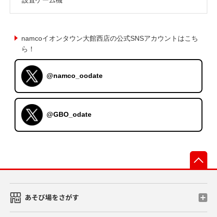
namcoイオンタウン大館西店の公式SNSアカウントはこち
ら！
@namco_oodate
@GBO_odate
先
あそび場をさがす