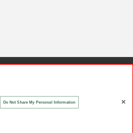
針と検証結果
お取引先さまとともに
お問い合わせ
Do Not Share My Personal Information
ASHIKI Co., Ltd. All Rights Reserved.