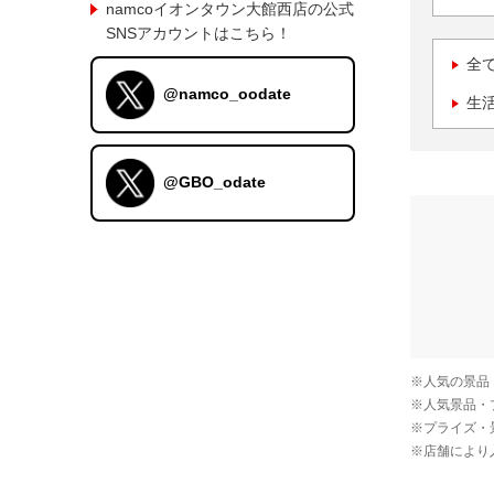
namcoイオンタウン大館西店の公式
SNSアカウントはこちら！
全
@namco_oodate
生
@GBO_odate