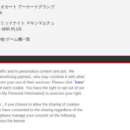
リオカート アーケードグランプ
X
岸ミッドナイト マキシマムチュ
 6RR PLUS
の他 ゲーム機一覧
サイトポリシー
プライバシーポリシー
ウェブアクセシビリティ方
raffic and to personalize content and ads. We
advertising partners, who may combine it with other
rom your use of their services. Please click "
here
"
供について
カスタマーハラスメント対応方針
よくあるご質問・
f each cookie. You have the right to opt out of our
e My Personal Information] to exercise your right.
 , if you choose to allow the sharing of cookies
to have consented to the sharing regardless of the
, please manage your consent on the following
lose the banner.
ndai Namco Amusement Lab Inc.
©Bandai Namco Experience Inc.
©HANAY