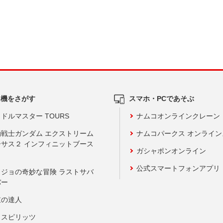
ム機をさがす
スマホ・PCであそぶ
ドルマスター TOURS
ナムコオンラインクレーン
動戦士ガンダム エクストリーム
ナムコパークス オンライ
ーサス２ インフィニットブース
ガシャポンオンライン
公式スマートフォンアプリ
ョジョの奇妙な冒険 ラストサバ
バー
鼓の達人
りスピリッツ