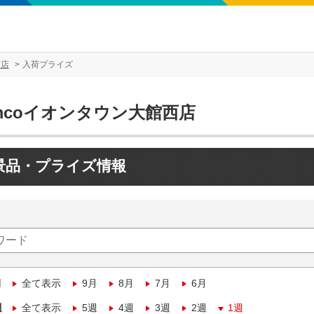
西店
入荷プライズ
mcoイオンタウン大館西店
景品・プライズ情報
月
全て表示
9月
8月
7月
6月
週
全て表示
5週
4週
3週
2週
1週