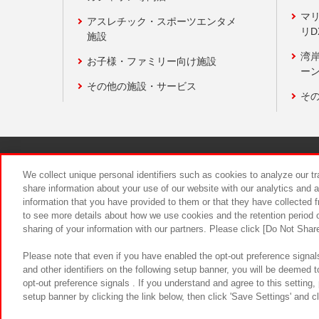
マ
アスレチック・スポーツエンタメ
リD
施設
湾
お子様・ファミリー向け施設
ーン
その他の施設・サービス
そ
関連会社
サステナビリティ
We collect unique personal identifiers such as cookies to analyze our t
share information about your use of our website with our analytics and 
information that you have provided to them or that they have collected f
食品のご提
to see more details about how we use cookies and the retention period o
sharing of your information with our partners. Please click [Do Not Shar
Please note that even if you have enabled the opt-out preference signals
and other identifiers on the following setup banner, you will be deemed 
opt-out preference signals . If you understand and agree to this setting
setup banner by clicking the link below, then click 'Save Settings' and c
©Bandai Namco Amusement Inc.
©Ba