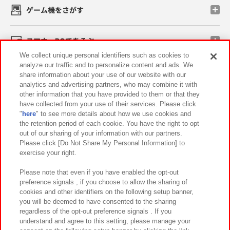
ゲーム機をさがす
スマホ・PCであそぶ
We collect unique personal identifiers such as cookies to
analyze our traffic and to personalize content and ads. We
イベント・キャンペーン
share information about your use of our website with our
analytics and advertising partners, who may combine it with
other information that you have provided to them or that they
have collected from your use of their services. Please click
"
here
" to see more details about how we use cookies and
関連会社
サステナビリティ
サイトポリシー
the retention period of each cookie. You have the right to opt
out of our sharing of your information with our partners.
プライバシーポリシー
ウェブアクセシビリティ方針と検証結果
Please click [Do Not Share My Personal Information] to
exercise your right.
お取引先さまとともに
食品のご提供について
カスタマーハラスメント対応方針
よくあるご質問・お問い合わせ
Please note that even if you have enabled the opt-out
preference signals , if you choose to allow the sharing of
cookies and other identifiers on the following setup banner,
you will be deemed to have consented to the sharing
regardless of the opt-out preference signals . If you
understand and agree to this setting, please manage your