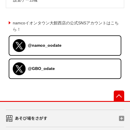
namcoイオンタウン大館西店の公式SNSアカウントはこち
ら！
@namco_oodate
@GBO_odate
先
あそび場をさがす