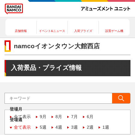
店舗情報
イベント&ニュース
入荷プライズ
設置ゲーム機
namcoイオンタウン大館西店
入荷景品・プライズ情報
登場月
全て表示
9月
8月
7月
6月
登場週
全て表示
5週
4週
3週
2週
1週