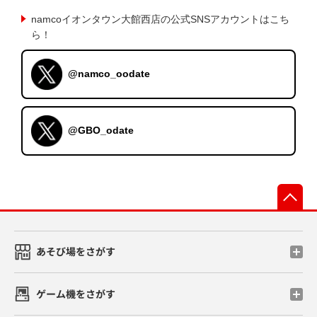
namcoイオンタウン大館西店の公式SNSアカウントはこち
ら！
@namco_oodate
@GBO_odate
先
あそび場をさがす
ゲーム機をさがす