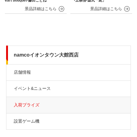
eart bouquet-藤田ことね
‐五条悟‐虚式「茈」
namcoイオンタウン大館西店
店舗情報
イベント&ニュース
入荷プライズ
設置ゲーム機