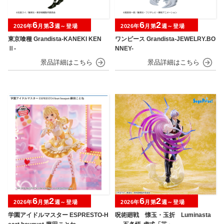
6
3
6
2
2026年
月第
週～登場
2026年
月第
週～登場
東京喰種 Grandista-KANEKI KEN
ワンピース Grandista-JEWELRY.BO
Ⅱ-
NNEY-
6
2
6
2
2026年
月第
週～登場
2026年
月第
週～登場
学園アイドルマスター ESPRESTO-H
呪術廻戦 懐玉・玉折 Luminasta