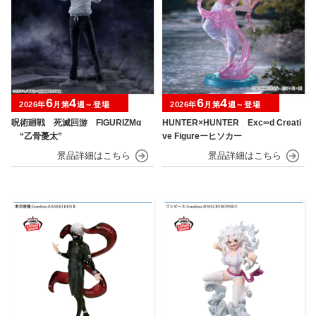
6
4
6
4
2026年
月第
週～登場
2026年
月第
週～登場
呪術廻戦 死滅回游 FIGURIZMα
HUNTER×HUNTER Exc∞d Creati
“乙骨憂太”
ve Figureーヒソカー