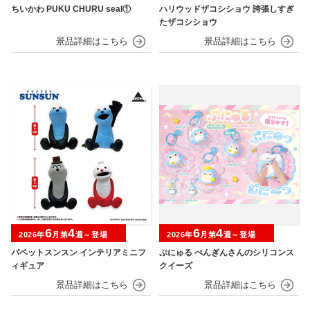
ちいかわ PUKU CHURU seal①
ハリウッドザコシショウ 誇張しすぎ
たザコシショウ
6
4
6
4
2026年
月第
週～登場
2026年
月第
週～登場
パペットスンスン インテリアミニフ
ぷにゅる ぺんぎんさんのシリコンス
ィギュア
クイーズ