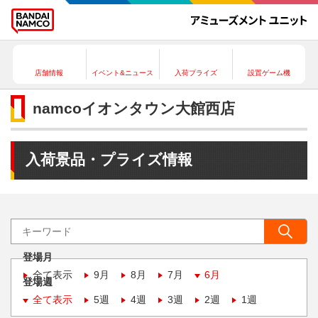
店舗情報
イベント&ニュース
入荷プライズ
設置ゲーム機
namcoイオンタウン大館西店
入荷景品・プライズ情報
登場月
全て表示
9月
8月
7月
6月
登場週
全て表示
5週
4週
3週
2週
1週