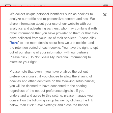
スマホ・PCであそぶ
We collect unique personal identifiers such as cookies to
analyze our traffic and to personalize content and ads. We
イベント・キャンペーン
share information about your use of our website with our
analytics and advertising partners, who may combine it with
other information that you have provided to them or that they
have collected from your use of their services. Please click
"
here
" to see more details about how we use cookies and
関連会社
サステナビリティ
サイトポリシー
the retention period of each cookie. You have the right to opt
out of our sharing of your information with our partners.
プライバシーポリシー
ウェブアクセシビリティ方針と検証結果
Please click [Do Not Share My Personal Information] to
exercise your right.
お取引先さまとともに
食品のご提供について
カスタマーハラスメント対応方針
よくあるご質問・お問い合わせ
Please note that even if you have enabled the opt-out
preference signals , if you choose to allow the sharing of
cookies and other identifiers on the following setup banner,
you will be deemed to have consented to the sharing
regardless of the opt-out preference signals . If you
understand and agree to this setting, please manage your
consent on the following setup banner by clicking the link
below, then click 'Save Settings' and close the banner.
©Bandai Namco Amusement Inc.