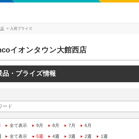
西店
入荷プライズ
mcoイオンタウン大館西店
景品・プライズ情報
月
全て表示
9月
8月
7月
6月
週
全て表示
5週
4週
3週
2週
1週