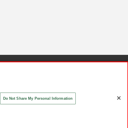
針と検証結果
お取引先さまとともに
お問い合わせ
Do Not Share My Personal Information
ASHIKI Co., Ltd. All Rights Reserved.