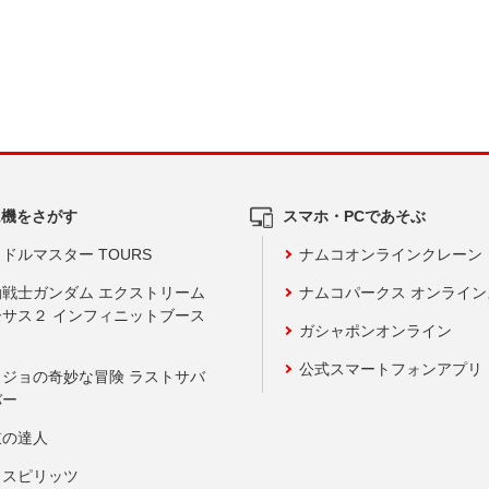
ム機をさがす
スマホ・PCであそぶ
ドルマスター TOURS
ナムコオンラインクレーン
動戦士ガンダム エクストリーム
ナムコパークス オンライ
ーサス２ インフィニットブース
ガシャポンオンライン
公式スマートフォンアプリ
ョジョの奇妙な冒険 ラストサバ
バー
鼓の達人
りスピリッツ