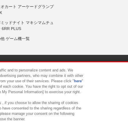
リオカート アーケードグランプ
X
岸ミッドナイト マキシマムチュ
 6RR PLUS
の他 ゲーム機一覧
サイトポリシー
プライバシーポリシー
ウェブアクセシビリティ方
raffic and to personalize content and ads. We
advertising partners, who may combine it with other
rom your use of their services. Please click "
here
"
供について
カスタマーハラスメント対応方針
よくあるご質問・
f each cookie. You have the right to opt out of our
e My Personal Information] to exercise your right.
 , if you choose to allow the sharing of cookies
to have consented to the sharing regardless of the
, please manage your consent on the following
lose the banner.
ndai Namco Amusement Lab Inc.
©Bandai Namco Experience Inc.
©HANAY