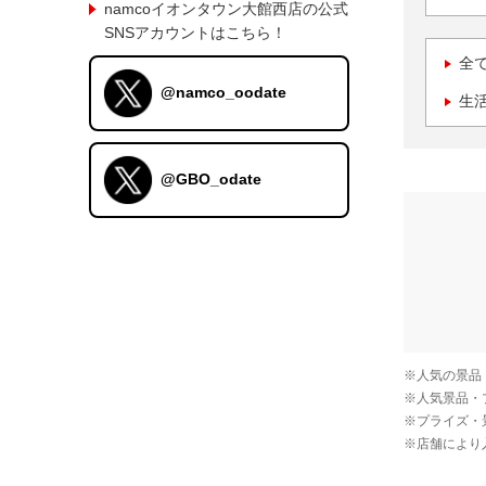
namcoイオンタウン大館西店の公式
SNSアカウントはこちら！
全
@namco_oodate
生
@GBO_odate