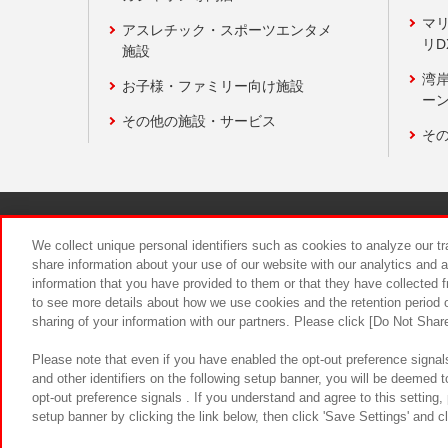
マ
アスレチック・スポーツエンタメ
リD
施設
湾
お子様・ファミリー向け施設
ーン
その他の施設・サービス
そ
関連会社
サステナビリティ
We collect unique personal identifiers such as cookies to analyze our t
share information about your use of our website with our analytics and 
information that you have provided to them or that they have collected f
食品のご提
to see more details about how we use cookies and the retention period o
sharing of your information with our partners. Please click [Do Not Shar
Please note that even if you have enabled the opt-out preference signals
and other identifiers on the following setup banner, you will be deemed 
opt-out preference signals . If you understand and agree to this setting
setup banner by clicking the link below, then click 'Save Settings' and c
©Bandai Namco Amusement Inc.
©Ba