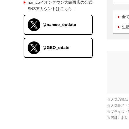
namcoイオンタウン大館西店の公式
SNSアカウントはこちら！
全
@namco_oodate
生
@GBO_odate