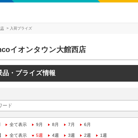
西店
入荷プライズ
mcoイオンタウン大館西店
景品・プライズ情報
月
全て表示
9月
8月
7月
6月
週
全て表示
5週
4週
3週
2週
1週