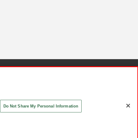
針と検証結果
お取引先さまとともに
お問い合わせ
Do Not Share My Personal Information
ASHIKI Co., Ltd. All Rights Reserved.