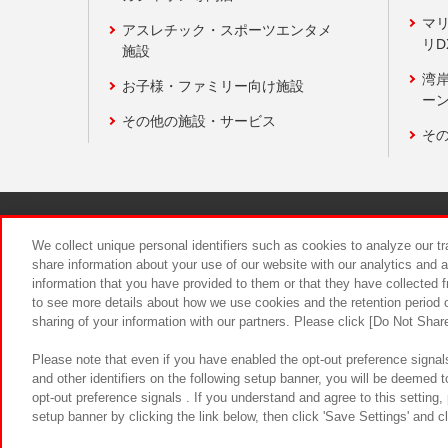
マ
アスレチック・スポーツエンタメ
リD
施設
湾
お子様・ファミリー向け施設
ーン
その他の施設・サービス
そ
関連会社
サステナビリティ
We collect unique personal identifiers such as cookies to analyze our t
share information about your use of our website with our analytics and 
information that you have provided to them or that they have collected f
食品のご提
to see more details about how we use cookies and the retention period o
sharing of your information with our partners. Please click [Do Not Shar
Please note that even if you have enabled the opt-out preference signals
and other identifiers on the following setup banner, you will be deemed 
opt-out preference signals . If you understand and agree to this setting
setup banner by clicking the link below, then click 'Save Settings' and c
©Bandai Namco Amusement Inc.
©Ba