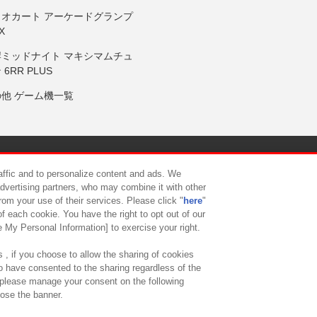
リオカート アーケードグランプ
X
岸ミッドナイト マキシマムチュ
 6RR PLUS
の他 ゲーム機一覧
サイトポリシー
プライバシーポリシー
ウェブアクセシビリティ方
raffic and to personalize content and ads. We
advertising partners, who may combine it with other
rom your use of their services. Please click "
here
"
供について
カスタマーハラスメント対応方針
よくあるご質問・
f each cookie. You have the right to opt out of our
e My Personal Information] to exercise your right.
 , if you choose to allow the sharing of cookies
to have consented to the sharing regardless of the
, please manage your consent on the following
lose the banner.
ndai Namco Amusement Lab Inc.
©Bandai Namco Experience Inc.
©HANAY