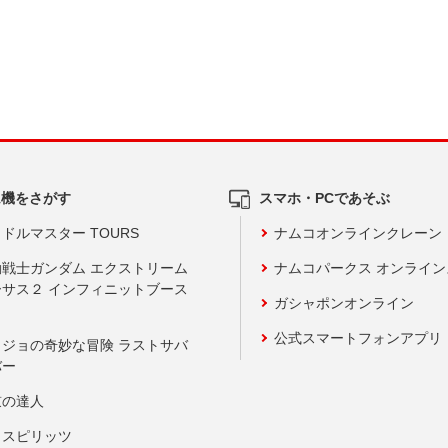
ム機をさがす
スマホ・PCであそぶ
ドルマスター TOURS
ナムコオンラインクレーン
動戦士ガンダム エクストリーム
ナムコパークス オンライ
ーサス２ インフィニットブース
ガシャポンオンライン
公式スマートフォンアプリ
ョジョの奇妙な冒険 ラストサバ
バー
鼓の達人
りスピリッツ