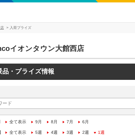
西店
入荷プライズ
mcoイオンタウン大館西店
景品・プライズ情報
月
全て表示
9月
8月
7月
6月
週
全て表示
5週
4週
3週
2週
1週