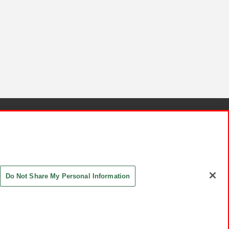
針と検証結果
お取引先さまとともに
お問い合わせ
Do Not Share My Personal Information
ASHIKI Co., Ltd. All Rights Reserved.