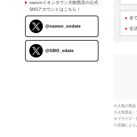
namcoイオンタウン大館西店の公式
SNSアカウントはこちら！
全
@namco_oodate
生
@GBO_odate