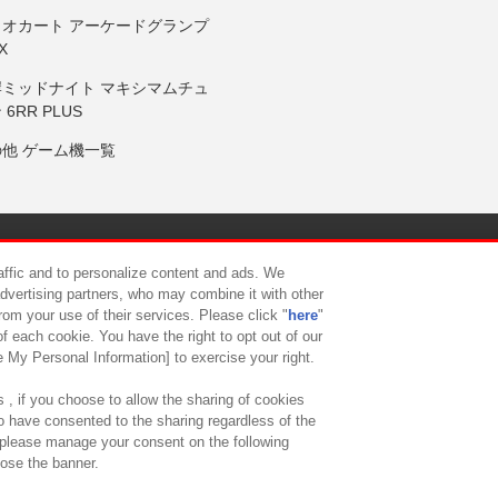
リオカート アーケードグランプ
X
岸ミッドナイト マキシマムチュ
 6RR PLUS
の他 ゲーム機一覧
サイトポリシー
プライバシーポリシー
ウェブアクセシビリティ方
raffic and to personalize content and ads. We
advertising partners, who may combine it with other
rom your use of their services. Please click "
here
"
供について
カスタマーハラスメント対応方針
よくあるご質問・
f each cookie. You have the right to opt out of our
e My Personal Information] to exercise your right.
 , if you choose to allow the sharing of cookies
to have consented to the sharing regardless of the
, please manage your consent on the following
lose the banner.
ndai Namco Amusement Lab Inc.
©Bandai Namco Experience Inc.
©HANAY