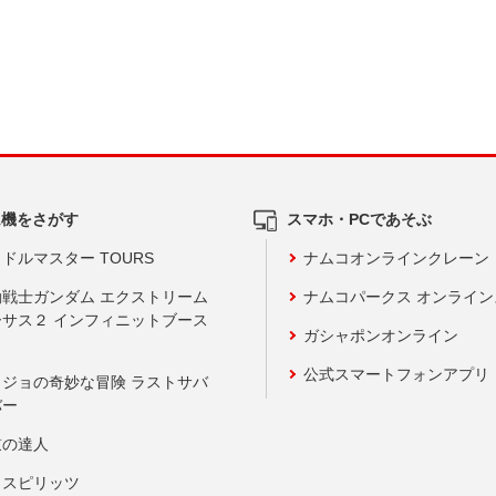
ム機をさがす
スマホ・PCであそぶ
ドルマスター TOURS
ナムコオンラインクレーン
動戦士ガンダム エクストリーム
ナムコパークス オンライ
ーサス２ インフィニットブース
ガシャポンオンライン
公式スマートフォンアプリ
ョジョの奇妙な冒険 ラストサバ
バー
鼓の達人
りスピリッツ