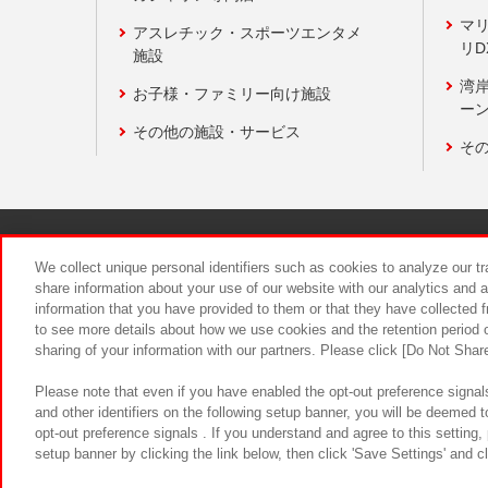
マ
アスレチック・スポーツエンタメ
リD
施設
湾
お子様・ファミリー向け施設
ーン
その他の施設・サービス
そ
関連会社
サステナビリティ
We collect unique personal identifiers such as cookies to analyze our t
share information about your use of our website with our analytics and 
information that you have provided to them or that they have collected f
食品のご提
to see more details about how we use cookies and the retention period o
sharing of your information with our partners. Please click [Do Not Shar
Please note that even if you have enabled the opt-out preference signals
and other identifiers on the following setup banner, you will be deemed 
opt-out preference signals . If you understand and agree to this setting
setup banner by clicking the link below, then click 'Save Settings' and c
©Bandai Namco Amusement Inc.
©Ba