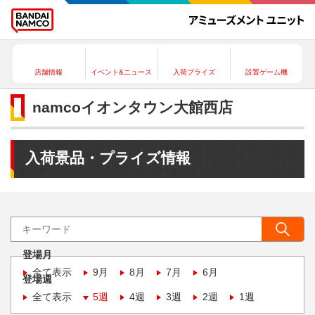
店舗情報
イベント&ニュース
入荷プライズ
設置ゲーム機
namcoイオンタウン大館西店
入荷景品・プライズ情報
登場月
全て表示
9月
8月
7月
6月
登場週
全て表示
5週
4週
3週
2週
1週