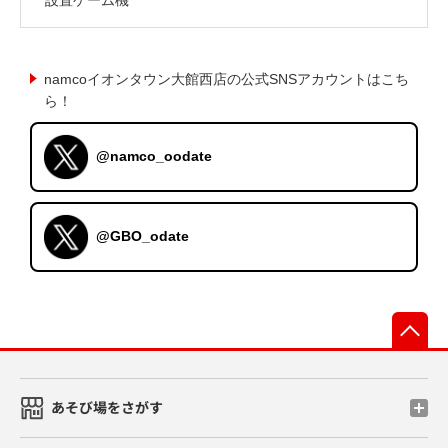
namcoイオンタウン大館西店の公式SNSアカウントはこち
ら！
@namco_oodate
@GBO_odate
先
あそび場をさがす