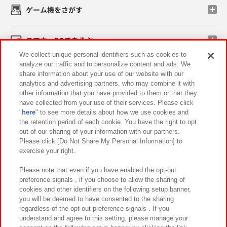
ゲーム機をさがす
スマホ・PCであそぶ
We collect unique personal identifiers such as cookies to
analyze our traffic and to personalize content and ads. We
イベント・キャンペーン
share information about your use of our website with our
analytics and advertising partners, who may combine it with
other information that you have provided to them or that they
have collected from your use of their services. Please click
"
here
" to see more details about how we use cookies and
関連会社
サステナビリティ
サイトポリシー
the retention period of each cookie. You have the right to opt
out of our sharing of your information with our partners.
プライバシーポリシー
ウェブアクセシビリティ方針と検証結果
Please click [Do Not Share My Personal Information] to
exercise your right.
お取引先さまとともに
食品のご提供について
カスタマーハラスメント対応方針
よくあるご質問・お問い合わせ
Please note that even if you have enabled the opt-out
preference signals , if you choose to allow the sharing of
cookies and other identifiers on the following setup banner,
you will be deemed to have consented to the sharing
regardless of the opt-out preference signals . If you
understand and agree to this setting, please manage your