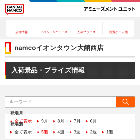
店舗情報
イベント&ニュース
入荷プライズ
設置ゲーム機
namcoイオンタウン大館西店
入荷景品・プライズ情報
登場月
全て表示
9月
8月
7月
6月
登場週
全て表示
5週
4週
3週
2週
1週