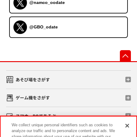
@namco_oodate
@GBO_odate
先
あそび場をさがす
ゲーム機をさがす
スマホ・PCであそぶ
We collect unique personal identifiers such as cookies to
analyze our traffic and to personalize content and ads. We
イベント・キャンペーン
share information about your use of our website with our