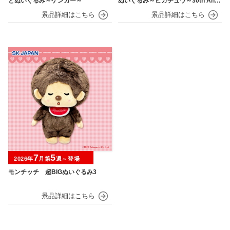
とぬいぐるみ～ゲンガー～
ぬいぐるみ～ピカチュウ～30th Anni
versary
7
5
2026年
月第
週～登場
モンチッチ 超BIGぬいぐるみ3