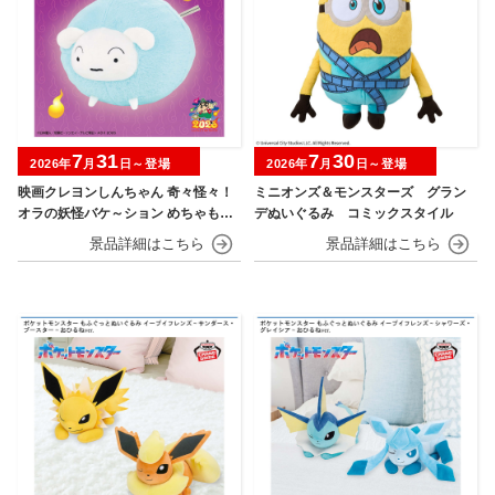
7
31
7
30
2026年
月
日～登場
2026年
月
日～登場
映画クレヨンしんちゃん 奇々怪々！
ミニオンズ＆モンスターズ グラン
オラの妖怪バケ～ション めちゃもふ
デぬいぐるみ コミックスタイル
ぐっとぬいぐるみ シロ