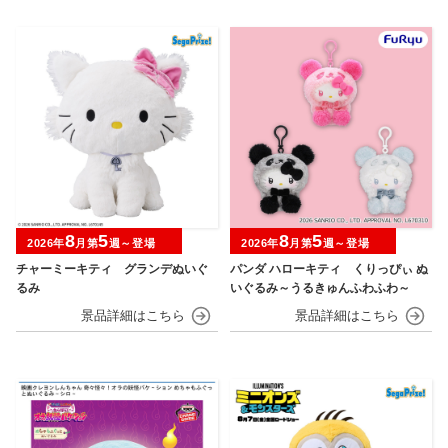
8
5
8
5
2026年
月第
週～登場
2026年
月第
週～登場
チャーミーキティ グランデぬいぐ
パンダ ハローキティ くりっぴぃ ぬ
るみ
いぐるみ～うるきゅんふわふわ～