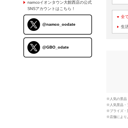
namcoイオンタウン大館西店の公式
SNSアカウントはこちら！
全
@namco_oodate
生
@GBO_odate