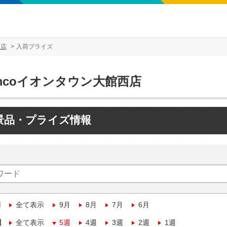
西店
入荷プライズ
mcoイオンタウン大館西店
景品・プライズ情報
月
全て表示
9月
8月
7月
6月
週
全て表示
5週
4週
3週
2週
1週