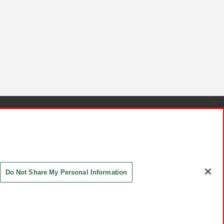
針と検証結果
お取引先さまとともに
お問い合わせ
Do Not Share My Personal Information
ASHIKI Co., Ltd. All Rights Reserved.