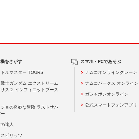
ム機をさがす
スマホ・PCであそぶ
ドルマスター TOURS
ナムコオンラインクレーン
動戦士ガンダム エクストリーム
ナムコパークス オンライ
ーサス２ インフィニットブース
ガシャポンオンライン
公式スマートフォンアプリ
ョジョの奇妙な冒険 ラストサバ
バー
鼓の達人
りスピリッツ