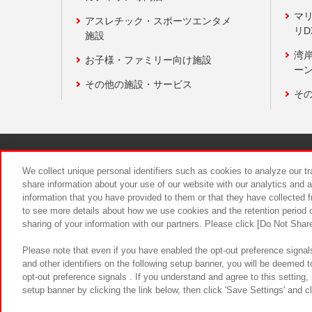
マ
アスレチック・スポーツエンタメ
リD
施設
湾
お子様・ファミリー向け施設
ーン
その他の施設・サービス
そ
関連会社
サステナビリティ
We collect unique personal identifiers such as cookies to analyze our t
share information about your use of our website with our analytics and 
information that you have provided to them or that they have collected f
食品のご提
to see more details about how we use cookies and the retention period o
sharing of your information with our partners. Please click [Do Not Shar
Please note that even if you have enabled the opt-out preference signals
and other identifiers on the following setup banner, you will be deemed 
opt-out preference signals . If you understand and agree to this setting
setup banner by clicking the link below, then click 'Save Settings' and c
©Bandai Namco Amusement Inc.
©Ba