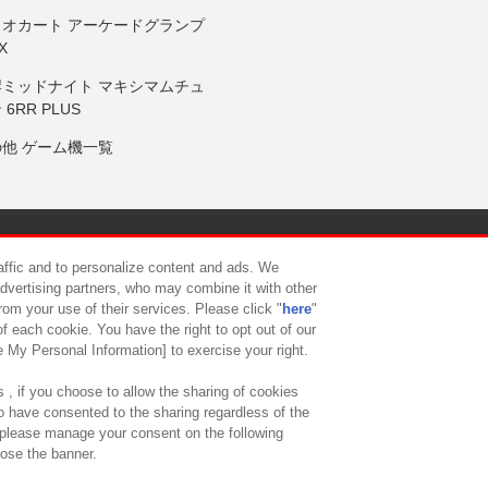
リオカート アーケードグランプ
X
岸ミッドナイト マキシマムチュ
 6RR PLUS
の他 ゲーム機一覧
サイトポリシー
プライバシーポリシー
ウェブアクセシビリティ方
raffic and to personalize content and ads. We
advertising partners, who may combine it with other
rom your use of their services. Please click "
here
"
供について
カスタマーハラスメント対応方針
よくあるご質問・
f each cookie. You have the right to opt out of our
e My Personal Information] to exercise your right.
 , if you choose to allow the sharing of cookies
to have consented to the sharing regardless of the
, please manage your consent on the following
lose the banner.
ndai Namco Amusement Lab Inc.
©Bandai Namco Experience Inc.
©HANAY