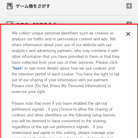
ゲーム機をさがす
スマホ・PCであそぶ
We collect unique personal identifiers such as cookies to
analyze our traffic and to personalize content and ads. We
イベント・キャンペーン
share information about your use of our website with our
analytics and advertising partners, who may combine it with
other information that you have provided to them or that they
have collected from your use of their services. Please click
"
here
" to see more details about how we use cookies and
関連会社
サステナビリティ
サイトポリシー
the retention period of each cookie. You have the right to opt
out of our sharing of your information with our partners.
プライバシーポリシー
ウェブアクセシビリティ方針と検証結果
Please click [Do Not Share My Personal Information] to
exercise your right.
お取引先さまとともに
食品のご提供について
カスタマーハラスメント対応方針
よくあるご質問・お問い合わせ
Please note that even if you have enabled the opt-out
preference signals , if you choose to allow the sharing of
cookies and other identifiers on the following setup banner,
you will be deemed to have consented to the sharing
regardless of the opt-out preference signals . If you
understand and agree to this setting, please manage your