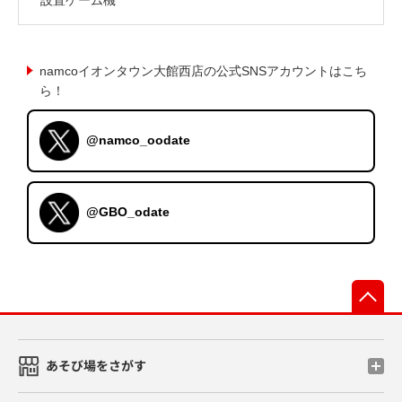
namcoイオンタウン大館西店の公式SNSアカウントはこち
ら！
@namco_oodate
@GBO_odate
先
あそび場をさがす