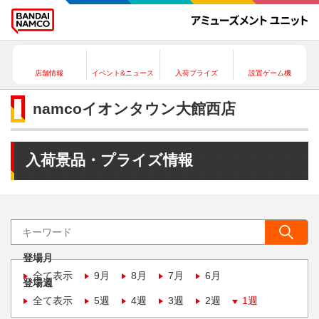
店舗情報
イベント&ニュース
入荷プライズ
設置ゲーム機
namcoイオンタウン大館西店
入荷景品・プライズ情報
登場月
全て表示
9月
8月
7月
6月
登場週
全て表示
5週
4週
3週
2週
1週