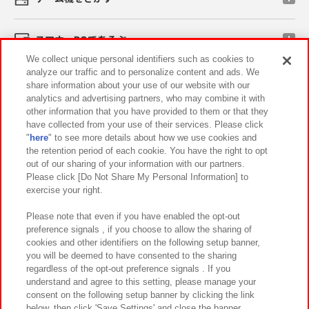
スマホ・PCであそぶ
We collect unique personal identifiers such as cookies to
analyze our traffic and to personalize content and ads. We
イベント・キャンペーン
share information about your use of our website with our
analytics and advertising partners, who may combine it with
other information that you have provided to them or that they
have collected from your use of their services. Please click
"
here
" to see more details about how we use cookies and
関連会社
サステナビリティ
サイトポリシー
the retention period of each cookie. You have the right to opt
out of our sharing of your information with our partners.
プライバシーポリシー
ウェブアクセシビリティ方針と検証結果
Please click [Do Not Share My Personal Information] to
exercise your right.
お取引先さまとともに
食品のご提供について
カスタマーハラスメント対応方針
よくあるご質問・お問い合わせ
Please note that even if you have enabled the opt-out
preference signals , if you choose to allow the sharing of
cookies and other identifiers on the following setup banner,
you will be deemed to have consented to the sharing
regardless of the opt-out preference signals . If you
understand and agree to this setting, please manage your
consent on the following setup banner by clicking the link
below, then click 'Save Settings' and close the banner.