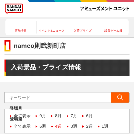
店舗情報
イベント&ニュース
入荷プライズ
設置ゲーム機
namco則武新町店
入荷景品・プライズ情報
登場月
全て表示
9月
8月
7月
6月
登場週
全て表示
5週
4週
3週
2週
1週