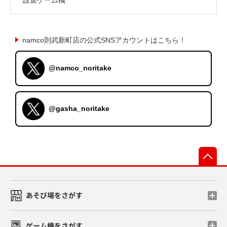
namco則武新町店の公式SNSアカウントはこちら！
@namco_noritake
@gasha_noritake
先
あそび場をさがす
ゲーム機をさがす