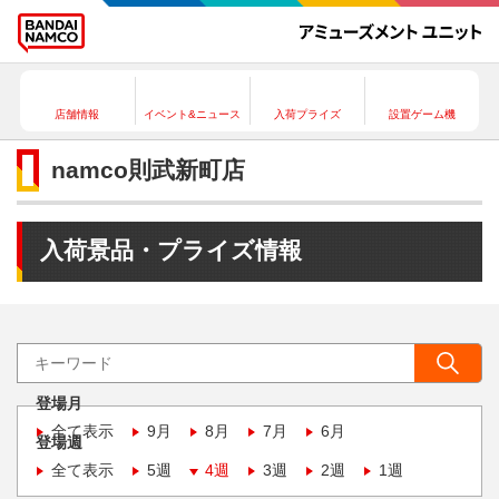
店舗情報
イベント&ニュース
入荷プライズ
設置ゲーム機
namco則武新町店
入荷景品・プライズ情報
登場月
全て表示
9月
8月
7月
6月
登場週
全て表示
5週
4週
3週
2週
1週