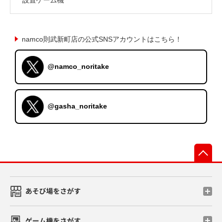
namco則武新町店の公式SNSアカウントはこちら！
@namco_noritake
@gasha_noritake
先
あそび場をさがす
ゲーム機をさがす