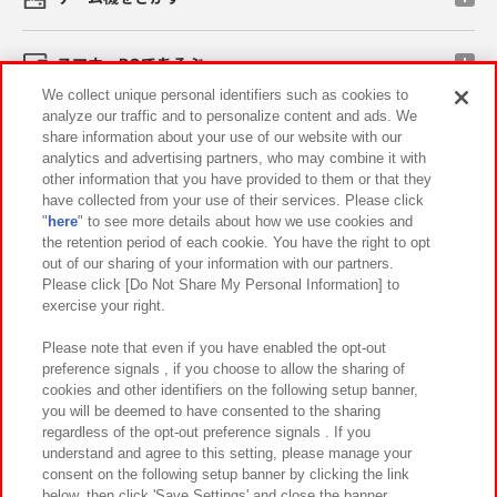
スマホ・PCであそぶ
We collect unique personal identifiers such as cookies to
analyze our traffic and to personalize content and ads. We
イベント・キャンペーン
share information about your use of our website with our
analytics and advertising partners, who may combine it with
other information that you have provided to them or that they
have collected from your use of their services. Please click
"
here
" to see more details about how we use cookies and
関連会社
サステナビリティ
サイトポリシー
the retention period of each cookie. You have the right to opt
out of our sharing of your information with our partners.
プライバシーポリシー
ウェブアクセシビリティ方針と検証結果
Please click [Do Not Share My Personal Information] to
exercise your right.
お取引先さまとともに
食品のご提供について
カスタマーハラスメント対応方針
よくあるご質問・お問い合わせ
Please note that even if you have enabled the opt-out
preference signals , if you choose to allow the sharing of
cookies and other identifiers on the following setup banner,
you will be deemed to have consented to the sharing
regardless of the opt-out preference signals . If you
understand and agree to this setting, please manage your
consent on the following setup banner by clicking the link
below, then click 'Save Settings' and close the banner.