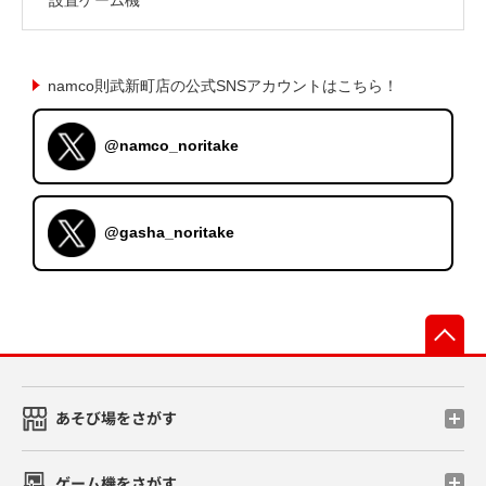
namco則武新町店の公式SNSアカウントはこちら！
@namco_noritake
@gasha_noritake
先
あそび場をさがす
ゲーム機をさがす