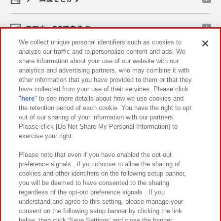
スマホ・PCであそぶ
We collect unique personal identifiers such as cookies to
analyze our traffic and to personalize content and ads. We
イベント・キャンペーン
share information about your use of our website with our
analytics and advertising partners, who may combine it with
other information that you have provided to them or that they
have collected from your use of their services. Please click
"
here
" to see more details about how we use cookies and
関連会社
サステナビリティ
サイトポリシー
the retention period of each cookie. You have the right to opt
out of our sharing of your information with our partners.
プライバシーポリシー
ウェブアクセシビリティ方針と検証結果
Please click [Do Not Share My Personal Information] to
exercise your right.
お取引先さまとともに
食品のご提供について
カスタマーハラスメント対応方針
よくあるご質問・お問い合わせ
Please note that even if you have enabled the opt-out
preference signals , if you choose to allow the sharing of
cookies and other identifiers on the following setup banner,
you will be deemed to have consented to the sharing
regardless of the opt-out preference signals . If you
understand and agree to this setting, please manage your
consent on the following setup banner by clicking the link
below, then click 'Save Settings' and close the banner.