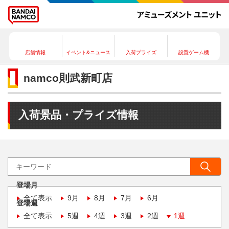
店舗情報
イベント&ニュース
入荷プライズ
設置ゲーム機
namco則武新町店
入荷景品・プライズ情報
登場月
全て表示
9月
8月
7月
6月
登場週
全て表示
5週
4週
3週
2週
1週