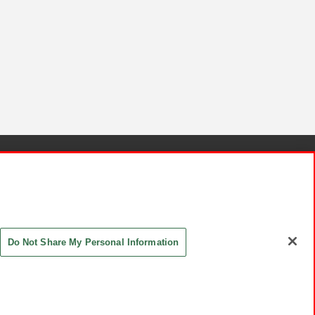
針と検証結果
お取引先さまとともに
お問い合わせ
Do Not Share My Personal Information
ASHIKI Co., Ltd. All Rights Reserved.