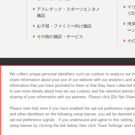
マ
アスレチック・スポーツエンタメ
リD
施設
湾
お子様・ファミリー向け施設
ーン
その他の施設・サービス
そ
関連会社
サステナビリティ
We collect unique personal identifiers such as cookies to analyze our t
share information about your use of our website with our analytics and 
information that you have provided to them or that they have collected f
食品のご提
to see more details about how we use cookies and the retention period o
sharing of your information with our partners. Please click [Do Not Shar
Please note that even if you have enabled the opt-out preference signals
and other identifiers on the following setup banner, you will be deemed 
opt-out preference signals . If you understand and agree to this setting
setup banner by clicking the link below, then click 'Save Settings' and c
©Bandai Namco Amusement Inc.
©Ba