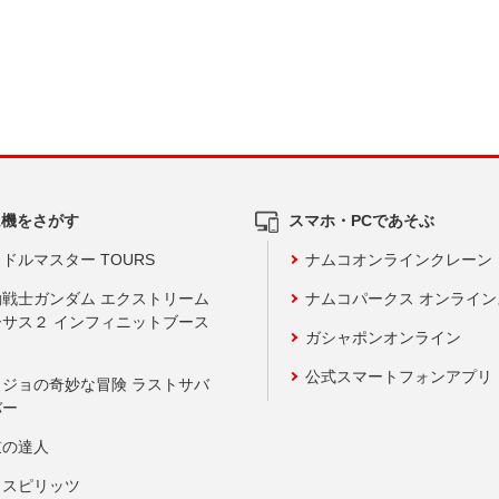
ム機をさがす
スマホ・PCであそぶ
ドルマスター TOURS
ナムコオンラインクレーン
動戦士ガンダム エクストリーム
ナムコパークス オンライ
ーサス２ インフィニットブース
ガシャポンオンライン
公式スマートフォンアプリ
ョジョの奇妙な冒険 ラストサバ
バー
鼓の達人
りスピリッツ