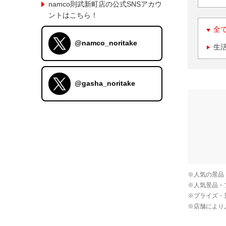
namco則武新町店の公式SNSアカウ
ントはこちら！
全
@namco_noritake
生
@gasha_noritake