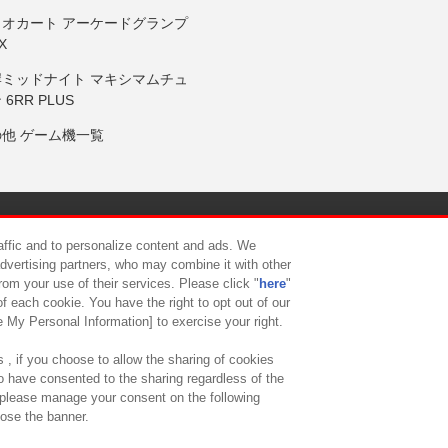
リオカート アーケードグランプ
X
岸ミッドナイト マキシマムチュ
 6RR PLUS
の他 ゲーム機一覧
サイトポリシー
プライバシーポリシー
ウェブアクセシビリティ方
raffic and to personalize content and ads. We
advertising partners, who may combine it with other
rom your use of their services. Please click "
here
"
供について
カスタマーハラスメント対応方針
よくあるご質問・
f each cookie. You have the right to opt out of our
e My Personal Information] to exercise your right.
 , if you choose to allow the sharing of cookies
to have consented to the sharing regardless of the
, please manage your consent on the following
lose the banner.
ndai Namco Amusement Lab Inc.
©Bandai Namco Experience Inc.
©HANAY