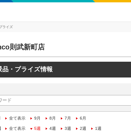
プライズ
mco則武新町店
景品・プライズ情報
月
全て表示
9月
8月
7月
6月
週
全て表示
5週
4週
3週
2週
1週