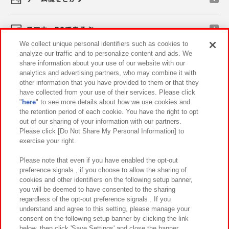
スマホ・PCであそぶ
We collect unique personal identifiers such as cookies to
analyze our traffic and to personalize content and ads. We
イベント・キャンペーン
share information about your use of our website with our
analytics and advertising partners, who may combine it with
other information that you have provided to them or that they
have collected from your use of their services. Please click
"
here
" to see more details about how we use cookies and
関連会社
サステナビリティ
サイトポリシー
the retention period of each cookie. You have the right to opt
out of our sharing of your information with our partners.
プライバシーポリシー
ウェブアクセシビリティ方針と検証結果
Please click [Do Not Share My Personal Information] to
exercise your right.
お取引先さまとともに
食品のご提供について
カスタマーハラスメント対応方針
よくあるご質問・お問い合わせ
Please note that even if you have enabled the opt-out
preference signals , if you choose to allow the sharing of
cookies and other identifiers on the following setup banner,
you will be deemed to have consented to the sharing
regardless of the opt-out preference signals . If you
understand and agree to this setting, please manage your
consent on the following setup banner by clicking the link
below, then click 'Save Settings' and close the banner.