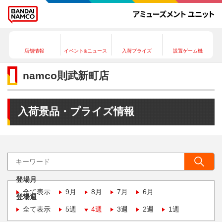
店舗情報
イベント&ニュース
入荷プライズ
設置ゲーム機
namco則武新町店
入荷景品・プライズ情報
登場月
全て表示
9月
8月
7月
6月
登場週
全て表示
5週
4週
3週
2週
1週