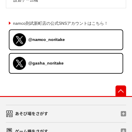
namco則武新町店の公式SNSアカウントはこちら！
@namco_noritake
@gasha_noritake
先
あそび場をさがす
ゲーム機をさがす