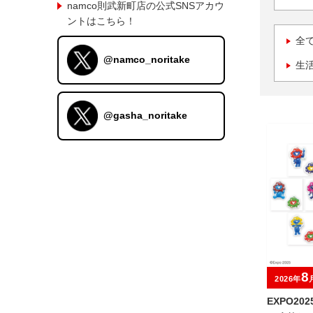
namco則武新町店の公式SNSアカウ
ントはこちら！
全
@namco_noritake
生
@gasha_noritake
8
2026年
EXPO2