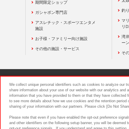
太
期間限定ショップ
釣
ガシャポン専門店
マ
アスレチック・スポーツエンタメ
リD
施設
湾
お子様・ファミリー向け施設
ーン
その他の施設・サービス
そ
関連会社
サステナビリティ
We collect unique personal identifiers such as cookies to analyze our t
share information about your use of our website with our analytics and 
information that you have provided to them or that they have collected f
食品のご提
to see more details about how we use cookies and the retention period o
sharing of your information with our partners. Please click [Do Not Shar
Please note that even if you have enabled the opt-out preference signals
and other identifiers on the following setup banner, you will be deemed 
opt-out preference signals . If you understand and agree to this setting