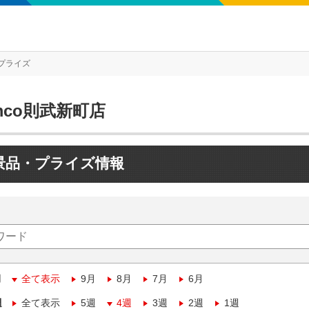
プライズ
mco則武新町店
景品・プライズ情報
月
全て表示
9月
8月
7月
6月
週
全て表示
5週
4週
3週
2週
1週